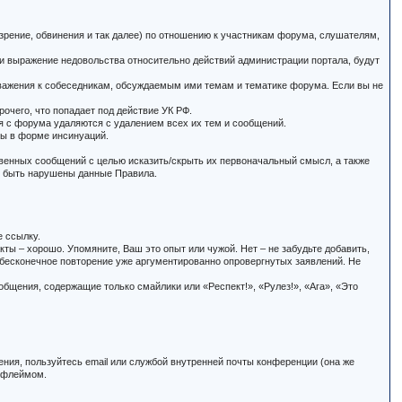
зрение, обвинения и так далее) по отношению к участникам форума, слушателям,
и выражение недовольства относительно действий администрации портала, будут
еуважения к собеседникам, обсуждаемым ими темам и тематике форума. Если вы не
очего, что попадает под действие УК РФ.
я с форума удаляются с удалением всех их тем и сообщений.
ты в форме инсинуаций.
твенных сообщений с целью исказить/скрыть их первоначальный смысл, а также
ут быть нарушены данные Правила.
е ссылку.
кты – хорошо. Упомяните, Ваш это опыт или чужой. Нет – не забудьте добавить,
 бесконечное повторение уже аргументированно опровергнутых заявлений. Не
бщения, содержащие только смайлики или «Респект!», «Рулез!», «Ага», «Это
ения, пользуйтесь email или службой внутренней почты конференции (она же
и флеймом.