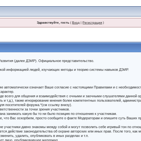
Здравствуйте, гость
(
Вход
|
Регистрация
)
азвития (далее ДЭИР). Официальное представительство.
еской информацией людей, изучающих методы и теорию системы навыков ДЭИР.
уме автоматически означает Ваше согласие с настоящими Правилами и с необходимос
арактер.
ежде всего для общения и взаимодействия с очными и заочными слушателями данной ор
ь и т.д.), также игнорирование мнения более компетентных пользователей, администр
ля посетителей форума.*(см ссылку внизу).
тветственности за точки зрения участников.
зана занимать какую бы то ни было позицию по отношению к участникам.
ете, что Вас оскорбили, просто сообщите о факте Модераторам и опишите суть Ваших
гие участники давно знакомы между собой и могут позволить себе игривый тон по отно
тся действие законодательства об охране авторских или иных прав. После того, как
менить, удалить, опубликовать в иных разделах и т.п.
сет лицо, опубликовавшее материал.