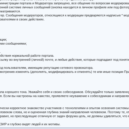
министрации портала и Модератора запрещено, все общение по вопросам модерирован
утренней системе личных сообщений (кнопка находится в личном профиле или под фот
сматриваются.
ктер. Сообщения модераторов, относящиеся к модерации предваряются надписью * мо
ователями в своих действиях.
ации;
семи сообщениями;
.
ействия нормальной работе портала.
лку во внутренней (личной) почте, и любые действия, которые подпадают под понят
вход пользователям, имеющим репутацию сетевого провокатора.
смотрению изменять (дополнять, модифицировать и отменять) те или иные позиции Пр
ла хорошего тона. Уважайте себя и своих собеседников. Обсуждайте только заявленн
Если вы настроены на хамство, проявляете неуважение к собеседникам и направлени
ически корректное знакомство участников с технологиями и опытом освоения систе
овеком слова, но и оцененная глубина знаний направления человеком. Поэтому те, кт
равил, но преследующие отличную от задач форума цель, не должны удивляться, что
ЭИР и глубоко видят людей и их мотивы.