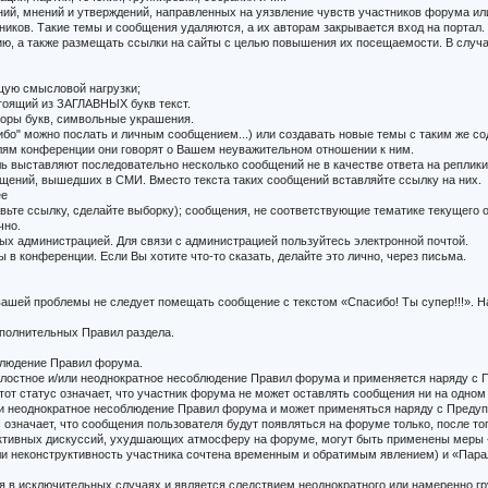
ний, мнений и утверждений, направленных на уязвление чувств участников форума и
ников. Такие темы и сообщения удаляются, а их авторам закрывается вход на портал.
, а также размещать ссылки на сайты с целью повышения их посещаемости. В случа
щую смысловой нагрузки;
тоящий из ЗАГЛАВНЫХ букв текст.
оры букв, символьные украшения.
бо" можно послать и личным сообщением...) или создавать новые темы с таким же с
елям конференции они говорят о Вашем неуважительном отношении к ним.
ль выставляют последовательно несколько сообщений не в качестве ответа на реплики 
щений, вышедших в СМИ. Вместо текста таких сообщений вставляйте ссылку на них.
ее
авьте ссылку, сделайте выборку); сообщения, не соответствующие тематике текущего 
чно.
ых администрацией. Для связи с администрацией пользуйтесь электронной почтой.
в конференции. Если Вы хотите что-то сказать, делайте это лично, через письма.
 вашей проблемы не следует помещать сообщение с текстом «Спасибо! Ты супер!!!».
ополнительных Правил раздела.
облюдение Правил форума.
а злостное и/или неоднократное несоблюдение Правил форума и применяется наряду 
тот статус означает, что участник форума не может оставлять сообщения ни на одном
или неоднократное несоблюдение Правил форума и может применяться наряду с Преду
 означает, что сообщения пользователя будут появляться на форуме только, после тог
ктивных дискуссий, ухудшающих атмосферу на форуме, могут быть применены меры «
сли неконструктивность участника сочтена временным и обратимым явлением) и «Пар
ся в исключительных случаях и является следствием неоднократного или намеренно 