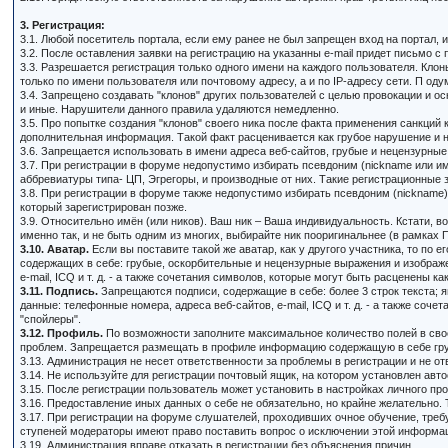
3. Регистрация:
3.1. Любой посетитель портала, если ему ранее не был запрещен вход на портал,
3.2. После оставления заявки на регистрацию на указанны e-mail придет письмо с
3.3. Разрешается регистрация только одного имени на каждого пользователя. Кло
только по имени пользователя или почтовому адресу, а и по IP-адресу сети. П о
3.4. Запрещено создавать "клонов" других пользователей с целью провокации и о
и иные. Нарушители данного правила удаляются немедленно.
3.5. Про попытке создания "клонов" своего ника после факта применения санкци
дополнительная информация. Такой факт расценивается как грубое нарушение и н
3.6. Запрещается использовать в имени адреса веб-сайтов, грубые и нецензурны
3.7. При регистрации в форуме недопустимо избирать псевдоним (nickname или и
аббревиатуры типа- ЦП, Эгрегоры, и производные от них. Такие регистрационные
3.8. При регистрации в форуме также недопустимо избирать псевдоним (nickname)
который зарегистрирован позже.
3.9. Относительно имён (или ников). Ваш ник – Ваша индивидуальность. Кстати, в
именно так, и не быть одним из многих, выбирайте ник пооригинальнее (в рамках
3.10. Аватар.
Если вы поставите такой же аватар, как у другого участника, то п
содержащих в себе: грубые, оскорбительные и нецензурные выражения и изображе
e-mail, ICQ и т. д. - а также сочетания символов, которые могут быть расценены к
3.11. Подпись.
Запрещаются подписи, содержащие в себе: более 3 строк текста;
данные: телефонные номера, адреса веб-сайтов, e-mail, ICQ и т. д. - а также соч
"спойлеры".
3.12. Профиль.
По возможности заполните максимальное количество полей в сво
проблем. Запрещается размещать в профиле информацию содержащую в себе грубы
3.13. Администрация не несет ответственности за проблемы в регистрации и не о
3.14. Не используйте для регистрации почтовый ящик, на котором установлен авт
3.15. После регистрации пользователь может установить в настройках личного про
3.16. Предоставление иных данных о себе не обязательно, но крайне желательно.
3.17. При регистрации на форуме слушателей, проходивших очное обучение, треб
ступеней модераторы имеют право поставить вопрос о исключении этой информа
3.19. Администрация вправе отказать в регистрации без объяснения причин.