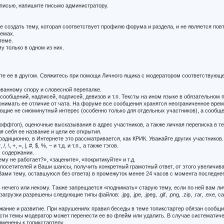
записью, напишите письмо администратору.
е создать тему, которая соответствует профилю форума и раздела, и не является пов
темах.
теме.
у только в одном из них.
уйте ее в другом. Свяжитесь при помощи Личного ящика с модератором соответствую
ованному спору и словесной перепалке.
 сообщений, надписей, подписей, девизов и т.п. Тексты на ином языке в обязательно
нимать ее отличие от чата. На форуме все сообщения хранятся неограниченное время 
щие не сиюминутный интерес (особенно только для отдельных участников), а сообщен
ффтоп), оценочные высказывания в адрес участников, а также личная переписка в т
 себя ее название и цели ее открытия.
иционно, в Интернете это рассматривается, как КРИК. Уважайте других участников.
, =, |, #, $, %, ~ и т.д. и т.п., а также тэгов.
х содержании.
му не работает?», «зацените», «покритикуйте» и т.д.
сетителей и Ваши шансы, получить конкретный грамотный ответ, от этого увеличив
Вами тему, оставшуюся без ответа) в промежуток менее 24 часов с момента последнег
ь нечего или некому. Также запрещается «поднимать» старую тему, если по ней вам лич
рузки разрешены следующие типы файлов: .jpg, .jpe, .jpeg, .gif, .png, .zip, .rar, .e
держание и развитие. При нарушениях правил беседы в теме топикстартер обязан сооб
ости темы модератор может перенести ее во флейм или удалить. В случае систематич
именены к топикстартеру.