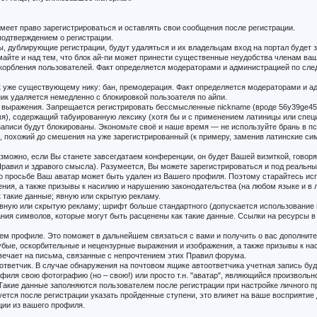
 имеет право зарегистрироваться и оставлять свои сообщения после регистрации.
 подтверждением о регистрации.
ны, дублирующие регистрации, будут удаляться и их владельцам вход на портал будет 
думайте и над тем, что блок ай-пи может принести существенные неудобства членам в
скорбления пользователей. Факт определяется модераторами и администрацией по след
й к уже существующему нику: бан, премодерация. Факт определяется модераторами и а
ик удаляется немедленно с блокировкой пользоателя по айпи.
е выражения. Запрещается регистрировать бессмысленные nickname (вроде 56y39ge45
мя), содержащий табуированную лексику (хотя бы и с применением латиницы или спец
 записи будут блокированы. Экономьте своё и наше время — не используйте брань в п
, похожий до смешения на уже зарегистрированный (к примеру, заменив латинские си
озможно, если Вы станете завсегдатаем конференции, он будет Вашей визиткой, говоря
 Правил и здравого смысла). Разумеется, Вы можете зарегистрироваться и под реальн
о его просьбе Ваш аватар может быть удален из Вашего профиля. Поэтому старайтесь 
ния, а также призывы к насилию и нарушению законодательства (на любом языке и в 
ак такие данные; явную или скрытую рекламу.
 явную или скрытую рекламу; шрифт больше стандартного (допускается использование
етания символов, которые могут быть расценены как такие данные. Ссылки на ресурсы в 
ем профиле. Это поможет в дальнейшем связаться с вами и получить о вас дополнит
е, оскорбительные и нецензурные выражения и изображения, а также призывы к нас
твечает на письма, связанные с непрочтением этих Правил форума.
оответчик. В случае обнаружения на почтовом ящике автоответчика учетная запись бу
филя свою фотографию (но – свою!) или просто т.н. "аватар", являющийся произвольн
 Такие данные заполняются пользователем после регистрации при настройке личного 
уется после регистрации указать пройденные ступени, это влияет на ваше восприяти
ции из вашего профиля.