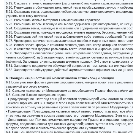
5.19. Открывать темы с названиями (заголовками) носящими характер высказыва
5.20. Переходить с обсуждения заявленной темы на обсуждение личности собесед
5.21. Создавать темы, содержащие любую рекламную, анти-рекламную информацию
удалить всю тему целиком.
5.22. Размещать любые материалы коммерческого характера.
5.23. Размещать бессмысленную или малосодеpжательнyю информацию, не несу
5.24. Создавать темы, имеющие в названии или содержании непрерывный или сос
5.25. Создавать темы, имеющие несодержательные названия, бессмысленные наб
5.26. Поднимать рейтинг своей темы добавлением собственных сообщений ("спаси
5.27. Чpезмеpное количество грамматических ошибок и жаргонных слов; посетит
5.28. Использовать форум в качестве личного дневника, когда автор или посетите
5.29. В качестве тем форума размещать текст новостных и информационных сооб
5.30. Запрещается оверквотинг (излишнее цитирование собеседника, затрудняющ
чтение сообщений), публикация «простыней» из дрегих сетевых источников (пост
(офтопик). Запрещается использовать длинные подписи, 3-4 строк вполне достато
5.31. Запрещено продолжение обсуждений вопросов из тем, закрытых или удалённ
5.32. Запрещается обсуждение действий администрации и официальных лиц Школы 
6. Поощрения (в настоящий момент кнопка «Спасибо») и санкции
6.1 Если участник форума дал вам хороший совет, который помог вам в решении
сделанной для этого кнопки.
6.2. Санкции назначаются Модератором за несоблюдение Правил форума и/или д
6.3. Санкции бывают следующих видов:
- Предупреждение. Этот вид санкций является первой мерой и выносится за нес
- «Read Only» или «РО». Статус «Read Only» является мерой ответственности з
присвоен участнику на различные сроки в зависимости от решения Модератора. Э
- Премодерация. Премодерация является мерой ответственности за злостное и/
участнику на различные сроки в зависимости от решения Модератора. Этот статус
- Дополнительные. При систематическом нарушении Правил и инициации непроду
форума, предназначенном для жестких дискуссий; используется в том случае, е
в случае злостного и систематического форумного хулиганства)
6.4. Бан. Бан является высшей мерой наказания участников форума. Он выносит