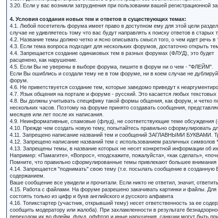
3.20. Если у вас возникли затруднения при пользовании вашей регистрационной 
4. Условия создания новых тем и ответов в существующих темах:
4.1. Любой посетитель форума имеет право в доступном ему для этой цели раздел
случае не удивляетесь тому что вас будут направлять к поиску ответов в старых 
4.2. Название темы должно четко и ясно описывать смысл того, о чем идет речь в 
4.3. Если тема вопроса подходит для нескольких форумов, достаточно открыть тем
4.4. Запрещается создание одинаковых тем в разных форумах (ФЛУД), это будет
расценено, как нарушение.
4.5. Если Вы не уверены в выборе форума, пишите в форум ни о чем - "ФЛЕЙМ".
Если Вы ошиблись и создали тему не в том форуме, ни в коем случае не дублир
форум.
4.6. Не приветствуется создание тем, которые заведомо приведут к неаргументир
4.7. Язык общения на портале и форуме - русский. Это касается любых текстовых
4.8. Вы должны учитывать специфику такой формы общения, как форум, и четко по
нескольких часов. Поэтому на форуме принято создавать сообщения, представляю
месяцев или лет после их написания.
4.9. Неинформативные, спамовые (флуд), не соответствующие теме обсуждения (о
4.10. Прежде чем создать новую тему, попытайтесь правильно сформулировать для
4.11. Запрещено написание названий тем и сообщений ЗАГЛАВНЫМИ БУКВАМИ. Трад
4.12. Запрещено написание названий тем с использованием различных символов *, /, \, +
4.13. Запрещены темы, в название которых не несет конкретной информации об и
Например: «Памагите», «Вопрос», «подскажите, пожалуйста», «как сделать», «поче
Помните, что правильно сформулированные темы привлекают большее внимания по
4.14. Запрещается "поднимать" свою тему (т.е. посылать сообщение в созданную 
содержанием.
Ваше сообщение все увидели и прочитали. Если никто не ответил, значит, ответит
4.15. Работа с файлами. На форуме разрешено закачивать картинки и файлы. Для заг
состоять только из цифр и букв английского и русского алфавита
4.16. Топикстартер (участник, открывший тему) несет ответственность за ее со
сообщить модератору или жалоба). При захламленности в результате безнадзорн
переходом их во флейм, флуд, оффтоп и иные нарушения, санкции могут быть пр