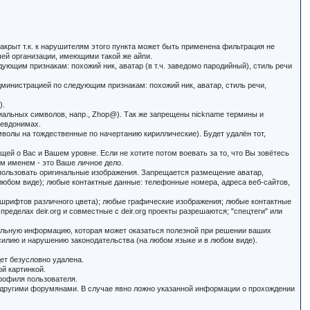
закрыт т.к. к нарушителям этого пункта может быть применена фильтрация не
ашей организации, имеющими такой же айпи.
ующим признакам: похожий ник, аватар (в т.ч. заведомо пародийный), стиль речи
дминистрацией по следующим признакам: похожий ник, аватар, стиль речи,
).
иальных символов, напр., Zhop@). Так же запрещены nickname термины и
севдонимах.
мволы на тождественные по начертанию кириллические). Будет удалён тот,
щей о Вас и Вашем уровне. Если не хотите потом воевать за то, что Вы зовётесь
ым именем - это Ваше личное дело.
использовать оригинальные изображения. Запрещается размещение аватар,
любом виде); любые контактные данные: телефонные номера, адреса веб-сайтов,
 шрифтов различного цвета); любые графические изображения; любые контактные
пределах deir.org и совместные с deir.org проекты разрешаются; "спецтеги" или
ельную информацию, которая может оказаться полезной при решении ваших
илию и нарушению законодательства (на любом языке и в любом виде).
дет безусловно удалена.
ой картинкой.
профиля пользователя.
е другими форумянами. В случае явно ложно указанной информации о прохождении