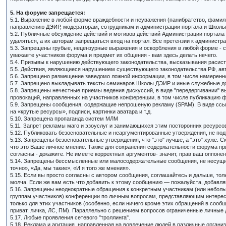
5. На форуме запрещается:
5.1. Выражение в любой форме враждебности и неуважения (панибратство, фамиль
направлению ДЭИР, модераторам, сотрудникам и администрации портала и Школы
5.2. Публичные обсуждение действий и мотивов действий Администрации портала
удаляться, а их авторам запрещаться вход на портал. Все претензии к администр
5.3. Запрещены грубые, нецензурные выражения и оскорбления в любой форме - с
уважаете участников форума и предмет их общения - вам здесь делать нечего.
5.4. Призывы к нарушению действующего законодательства, высказывания расистск
5.5. Действия, являющиеся нарушением существующего законодательства РФ, авт
5.6. Запрещено размещение заведомо ложной информации, в том числе намеренно
5.7. Запрещено выкладывать тексты семинаров Школы ДЭИР и иные служебные до
5.8. Запрещены нечестные приемы ведения дискуссий, в виде "передергивании" в
провокаций, направленных на участников конференции, в том числе публикацию ф
5.9. Запрещены сообщения, содержащие непрошеную рекламу (SPAM). В виде сс
на «крутые ресурсы», подписи, картинки аватара и т.д.
5.10. Запрещена пропаганда систем МЛМ
5.11. Запрет рекламы маго и эзоуслуг и занимающихся этим посторонних ресурсов
5.12. Публиковать безосновательные и неаргументированные утверждения, не под
5.13. Запрещены безосновательные утверждения, что "это" лучше, а "это" хуже. С
что это Ваше личное мнение. Также для сохранения содержательности форума пр
согласны - докажите. Не имеете корректных аргументов- значит, прав ваш оппонен
5.14. Запрещены бессмысленные или малосодержательные сообщения, не несущие с
точно», «Да, мы такие», «И я того же мнения».
5.15. Если вы просто согласны с автором сообщения, соглашайтесь и дальше, тол
молча. Если же вам есть что добавить к этому сообщению — пожалуйста, добавля
5.16. Запрещены неоднократные обращения к конкретным участникам (или небол
группам участников) конференции по личным вопросам, представляющим интере
только для этих участников (особенно, если ничего кроме этих обращений в сооб
приват, личка, ЛС, ПМ). Параллельно с решением вопросов ограниченные личные
5.17. Любые проявления сетевого "троллинга".
5.18. Реклама и агитация, направленная на вовлечение людей в различные организа