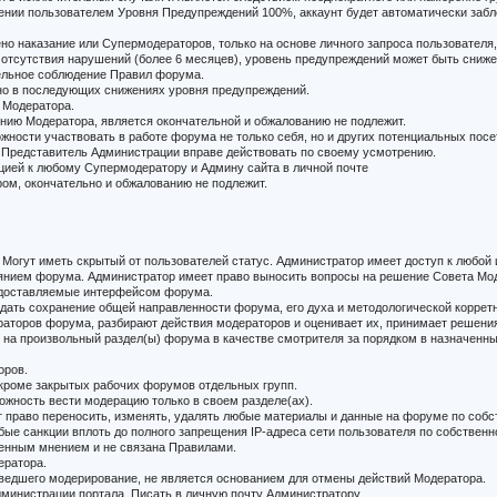
жении пользователем Уровня Предупреждений 100%, аккаунт будет автоматически забл
 наказание или Супермодераторов, только на основе личного запроса пользователя, 
 отсутствия нарушений (более 6 месяцев), уровень предупреждений может быть сниже
ельное соблюдение Правил форума.
ано в последующих снижениях уровня предупреждений.
 Модератора.
ению Модератора, является окончательной и обжалованию не подлежит.
жности участвовать в работе форума не только себя, но и других потенциальных посе
л, Представитель Администрации вправе действовать по своему усмотрению.
яцией к любому Супермодератору и Админу сайта в личной почте
ом, окончательно и обжалованию не подлежит.
. Могут иметь скрытый от пользователей статус. Администратор имеет доступ к любо
оянием форума. Администратор имеет право выносить вопросы на решение Совета Мо
едоставляемые интерфейсом форума.
дать сохранение общей направленности форума, его духа и методологической коррет
аторов форума, разбирают действия модераторов и оценивает их, принимает решения
 на произвольный раздел(ы) форума в качестве смотрителя за порядком в назначенны
оров.
 кроме закрытых рабочих форумов отдельных групп.
ожность вести модерацию только в своем разделе(ах).
 право переносить, изменять, удалять любые материалы и данные на форуме по собс
бые санкции вплоть до полного запрещения IP-адреса сети пользователя по собствен
венным мнением и не связана Правилами.
ератора.
зведшего модерирование, не является основанием для отмены действий Модератора.
дминистрации портала. Писать в личную почту Администратору.