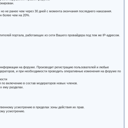
окирован.
но не ранее чем через 30 дней с момента окончания последнего наказания.
н более чем на 20%.
тителей портала, работающих из сети Вашего провайдера под тем же IP-адресом.
й информации на форуме. Производит регистрацию пользователей и любые
дераторов, и при необходимости проводить оперативные изменения на форуме по
ности
 по включению в состав модераторов новых членов.
х ему разделах.
твенному усмотрению в пределах зоны действия их прав.
ному усмотрению.