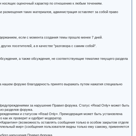
ли носящих оценочный характер по отношению к любым течениям.
е размещения таких материалов, администрация оставляет за собой право
одержанием, если с момента создания темы прошло менее 7 дней.
других посетителей, а в качестве "разговора с самим собой".
обсуждения, а также обсуждения, не соответствующие тематике текущего раздела
 На нашем форуме благодарность принято выражать путем нажатия специально
с Предупреждениями за нарушение Правил форума. Статус «Read Only» может быть
 из разделов форума.
преждениями и статусом «Read Only». Премодерация может быть установлена
о как их проверит и одобрит модератор.
Карантин» (возможность оставлять сообщения только в особом закрытом отделе
аллельный мир» (сообщения пользователя видны только ему самому, применяется
грубого нарушения Правил форума.