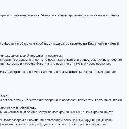
торной по данному вопросу. Убедитесь в этом при помощи поиска – в противном
щего форума и объясните проблему - модератор переместит Вашу тему в нужный
м порядке должны дублироваться переводом.
(если не оговорено иное), в то время как в чате они существуют лишь в течение
ия, которые интересно будет читать всем посетителям и через несколько
еме удаляются без предупреждения, а на нарушителя может быть наложен бан.
аются.
о ответа в тему. Естественно, запрещено создавать новые темы с точно таким же
но нечего в ней сказать.
xe, cab. Максимальный размер загружаемого файла 100000 Кб. Имя файла может
щить модераторам о нарушении с указанием сообщения и нарушения (кнопка
еского открытия и не сопровождения пользователем тем с последующим