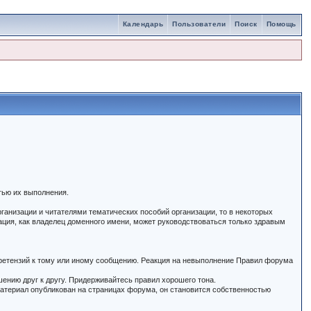
Календарь
Пользователи
Поиск
Помощь
тью их выполнения.
ганизации и читателями тематических пособий организации, то в некоторых
ация, как владелец доменного имени, может руководствоваться только здравым
 претензий к тому или иному сообщению. Реакция на невыполнение Правил форума
шению друг к другу. Придерживайтесь правил хорошего тона.
 материал опубликован на страницах форума, он становится собственностью