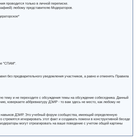
ия проводится только в личной переписке.
ографией) любому представителю Модераторов.
дераторское*
ие "СПАМ".
авил без предварительного уведомления участников, а равно и отменять Правила
ую тему и не переходите с обсуждения темы на обсуждение собеседника. Данный
ю, коверкаете аббревиатуру ДЭИР - то вам здесь не место, как любому не
мы навыков ДЭИР. Это учебный форум сообщества, имеющий определенную
о стремятся игнорировать этот факт и создавать помехи в конструктивной беседе
 модераторы могут отреагировать на ваше поведение с учетом общей картины