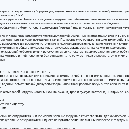
ярность, нарушение субординации, неуместная ирония, сарказм, пренебрежение, пре
 навыков ДЭИР.
 и модераторов. Темы и сообщения, содержащие публичные оценочные высказывания 
ации высказывайте только в личной переписке или в системе личных сообщений.
ообщения, грубые по тону, содержащие "наезды" на личности, а также проявления н
ого характера, разжигание межнациональной розни, пропаганда наркотиков и всего пр
орского права и норм поведения в сети. Пользователи. осуществившие такие действи
 искаженное цитирование источников и ложное цитирование, а также клеветы и клеве
кументы не общего пользования, а также размещать ссылки на их местонахождение.
ысказываний собеседников и искажения смысла текстов, правки/удаления своих собс
рагментов личной переписки без согласия на то ее участников в результате чего мог
ылок
, в том числе через личную почту.
твержденные фактами или ссылками. Упомяните, чей это опыт или мнение, разместит
юда же относятся сообщения типа "выкинь бяку, поставь хорошую вещь". Если есть фа
и ведении тематической дискуссии запрещено игнорирование аргументов оппонента и
т.
мысловой нагрузки (флейм или, по-русски, треп и пустую болтовню). Например, соо
ько
йте по существу.
ьшим
с
щении не содержится), и иное использование форума в качестве чата. Для личного общ
 дискуссии не возбраняются. Однако не путайте решение личных вопросов с флудом 
ции, партии, течения, группировки, собрания и т.п.