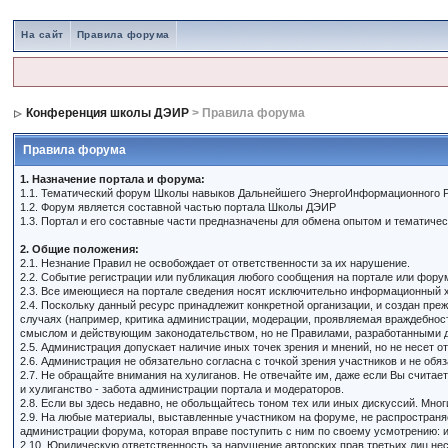
На сайт
Правила форума
Конференция школы ДЭИР
> Правила форума
Правила форума
1. Назначение портала и форума:
1.1. Тематический форум Школы навыков Дальнейшего ЭнергоИнформационного Р
1.2. Форум является составной частью портала Школы ДЭИР
1.3. Портал и его составные части предназначены для обмена опытом и тематич
2. Общие положения:
2.1. Незнание Правил не освобождает от ответственности за их нарушение.
2.2. Событие регистрации или публикация любого сообщения на портале или фор
2.3. Все имеющиеся на портале сведения носят исключительно информационный х
2.4. Поскольку данный ресурс принадлежит конкретной организации, и создан пр
случаях (например, критика администрации, модерации, проявляемая враждебност
смыслом и действующим законодательством, но не Правилами, разработанными д
2.5. Администрация допускает наличие иных точек зрения и мнений, но не несет о
2.6. Администрация не обязательно согласна с точкой зрения участников и не обя
2.7. Не обращайте внимания на хулиганов. Не отвечайте им, даже если Вы счита
и хулиганство - забота администрации портала и модераторов.
2.8. Если вы здесь недавно, не обольщайтесь тоном тех или иных дискуссий. Мно
2.9. На любые материалы, выставленные участником на форуме, не распространяе
администрации форума, которая вправе поступить с ним по своему усмотрению: из
2.10. Юридическую ответственность за нарушение авторских прав третьих лиц не