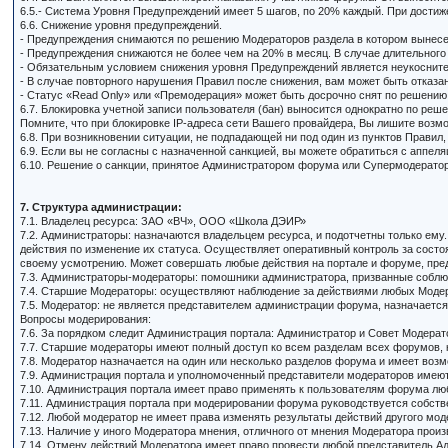
6.5.- Система Уровня Предупреждений имеет 5 шагов, по 20% каждый. При дости
6.6. Снижение уровня предупреждений.
- Предупреждения снимаются по решению Модераторов раздела в котором вынесено
- Предупреждения снижаются не более чем на 20% в месяц. В случае длительного
- Обязательным условием снижения уровня Предупреждений является неукоснит
- В случае повторного нарушения Правил после снижения, вам может быть отказ
- Статус «Read Only» или «Премодерация» может быть досрочно снят по решению
6.7. Блокировка учетной записи пользователя (бан) выносится однократно по реш
Помните, что при блокировке IP-адреса сети Вашего провайдера, Вы лишите возмо
6.8. При возникновении ситуации, не подпадающей ни под один из пунктов Прави
6.9. Если вы не согласны с назначенной санкцией, вы можете обратиться с аппел
6.10. Решение о санкции, принятое Администратором форума или Супермодератор
7. Структура администрации:
7.1. Владелец ресурса: ЗАО «ВЧ», ООО «Школа ДЭИР»
7.2. Администраторы: назначаются владельцем ресурса, и подотчетны только ему
действия по изменение их статуса. Осуществляет оперативный контроль за сост
своему усмотрению. Может совершать любые действия на портале и форуме, пр
7.3. Администраторы-модераторы: помошники администратора, призванные соблю
7.4. Старшие Модераторы: осуществляют наблюдение за действиями любых Модер
7.5. Модератор: не является представителем администрации форума, назначается
Вопросы модерирования:
7.6. За порядком следит Администрация портала: Администратор и Совет Модерат
7.7. Старшие модераторы имеют полный доступ ко всем разделам всех форумов,
7.8. Модератор назначается на один или несколько разделов форума и имеет возм
7.9. Администрация портала и уполномоченный представители модераторов имеют
7.10. Администрация портала имеет право применять к пользователям форума лю
7.11. Администрация портала при модерировании форума руководствуется собст
7.12. Любой модератор не имеет права изменять результаты действий другого мод
7.13. Наличие у иного Модератора мнения, отличного от мнения Модератора прои
7.14. Отмену действий Модератора имеет право провести любой представитель А