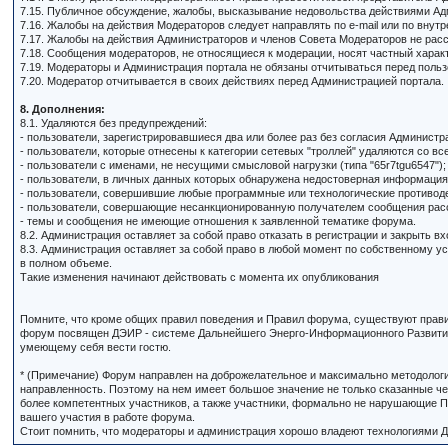
7.15. Публичное обсуждение, жалобы, высказывание недовольства действиями Ад
7.16. Жалобы на действия Модераторов следует направлять по e-mail или по вн
7.17. Жалобы на действия Администраторов и членов Совета Модераторов не рас
7.18. Сообщения модераторов, не относящиеся к модерации, носят частный хара
7.19. Модераторы и Администрация портала не обязаны отчитываться перед польз
7.20. Модератор отчитывается в своих действиях перед Администрацией портала.
8. Дополнения:
8.1. Удаляются без предупреждений:
- пользователи, зарегистрировавшиеся два или более раз без согласия Администр
- пользователи, которые отнесены к категории сетевых "троллей" удаляются со в
- пользователи с именами, не несущими смысловой нагрузки (типа "65r7tgu6547");
- пользователи, в личных данных которых обнаружена недостоверная информация
- пользователи, совершившие любые программные или технологические противод
- пользователи, совершающие несанкционированную получателем сообщения рассы
- темы и сообщения не имеющие отношения к заявленной тематике форума.
8.2. Администрация оставляет за собой право отказать в регистрации и закрыть 
8.3. Администрация оставляет за собой право в любой момент по собственному у
в полном объеме.
Такие изменения начинают действовать с момента их опубликования
Помните, что кроме общих правил поведения и Правил форума, существуют прави
форум посвящен ДЭИР - системе Дальнейшего Энерго-Информационного Развития. 
умеющему себя вести гостю.
* (Примечание) Форум направлен на доброжелательное и максимально методолог
направленность. Поэтому на нем имеет большое значение не только сказанные чел
более компетентных участников, а также участники, формально не нарушающие П
вашего участия в работе форума.
Стоит помнить, что модераторы и администрация хорошо владеют технологиями Д