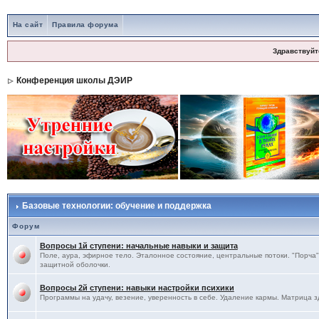
На сайт
Правила форума
Здравствуйт
Конференция школы ДЭИР
Базовые технологии: обучение и поддержка
Форум
Вопросы 1й ступени: начальные навыки и защита
Поле, аура, эфирное тело. Эталонное состояние, центральные потоки. "Порча",
защитной оболочки.
Вопросы 2й ступени: навыки настройки психики
Программы на удачу, везение, уверенность в себе. Удаление кармы. Матрица з