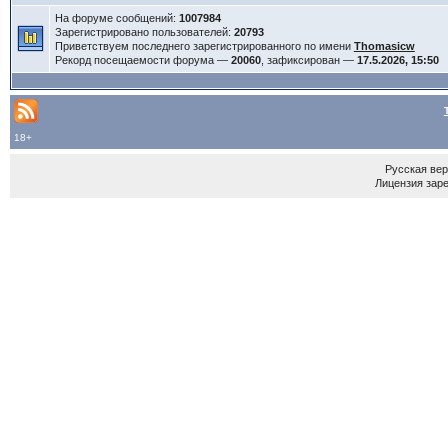
На форуме сообщений:
1007984
Зарегистрировано пользователей:
20793
Приветствуем последнего зарегистрированного по имени
Thomasicw
Рекорд посещаемости форума —
20060
, зафиксирован —
17.5.2026, 15:50
18+
Русская ве
Лицензия зар