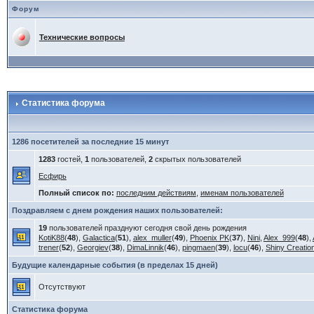
Форум
Технические вопросы
Статистика форума
1286 посетителей за последние 15 минут
1283
гостей,
1
пользователей,
2
скрытых пользователей
Есфирь
Полный список по:
последним действиям
,
именам пользователей
Поздравляем с днем рождения наших пользователей:
19
пользователей празднуют сегодня свой день рождения
KotiK88
(
48
),
Galactica
(
51
),
alex_muller
(
49
),
Phoenix PK
(
37
),
Nini
,
Alex_999
(
48
),
trener
(
52
),
Georgiev
(
38
),
DimaLinnik
(
46
),
pingmaen
(
39
),
locu
(
46
),
Shiny Creatio
Будущие календарные события (в пределах 15 дней)
Отсутствуют
Статистика форума