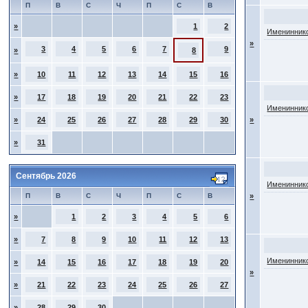
П
В
С
Ч
П
С
В
»
1
2
Имениннико
»
3
4
5
6
7
9
»
8
»
10
11
12
13
14
15
16
»
17
18
19
20
21
22
23
Имениннико
»
24
25
26
27
28
29
30
»
»
31
Сентябрь 2026
Имениннико
П
В
С
Ч
П
С
В
»
»
1
2
3
4
5
6
»
7
8
9
10
11
12
13
Имениннико
»
14
15
16
17
18
19
20
»
»
21
22
23
24
25
26
27
»
28
29
30