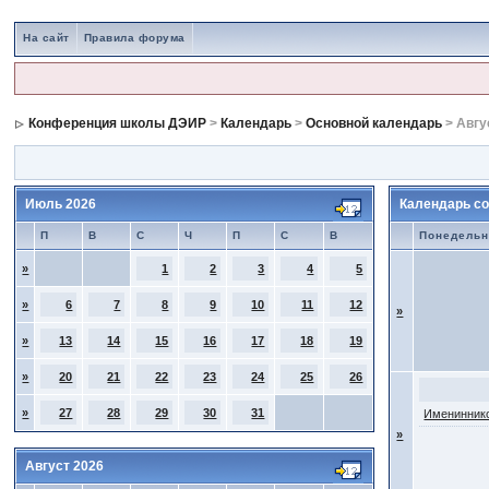
На сайт
Правила форума
Конференция школы ДЭИР
>
Календарь
>
Основной календарь
> Авгу
Июль 2026
Календарь со
П
В
С
Ч
П
С
В
Понедельн
»
1
2
3
4
5
»
6
7
8
9
10
11
12
»
»
13
14
15
16
17
18
19
»
20
21
22
23
24
25
26
»
27
28
29
30
31
Имениннико
»
Август 2026