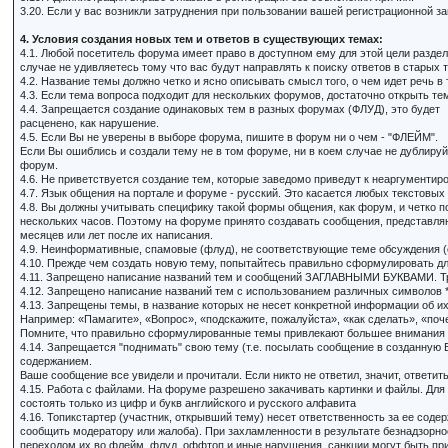
3.20. Если у вас возникли затруднения при пользовании вашей регистрационной 
4. Условия создания новых тем и ответов в существующих темах:
4.1. Любой посетитель форума имеет право в доступном ему для этой цели раздел
случае не удивляетесь тому что вас будут направлять к поиску ответов в старых 
4.2. Название темы должно четко и ясно описывать смысл того, о чем идет речь в 
4.3. Если тема вопроса подходит для нескольких форумов, достаточно открыть тем
4.4. Запрещается создание одинаковых тем в разных форумах (ФЛУД), это будет
расценено, как нарушение.
4.5. Если Вы не уверены в выборе форума, пишите в форум ни о чем - "ФЛЕЙМ".
Если Вы ошиблись и создали тему не в том форуме, ни в коем случае не дублир
форум.
4.6. Не приветствуется создание тем, которые заведомо приведут к неаргументир
4.7. Язык общения на портале и форуме - русский. Это касается любых текстовых
4.8. Вы должны учитывать специфику такой формы общения, как форум, и четко по
нескольких часов. Поэтому на форуме принято создавать сообщения, представляю
месяцев или лет после их написания.
4.9. Неинформативные, спамовые (флуд), не соответствующие теме обсуждения (о
4.10. Прежде чем создать новую тему, попытайтесь правильно сформулировать для
4.11. Запрещено написание названий тем и сообщений ЗАГЛАВНЫМИ БУКВАМИ. Трад
4.12. Запрещено написание названий тем с использованием различных символов *, /, \, +
4.13. Запрещены темы, в название которых не несет конкретной информации об и
Например: «Памагите», «Вопрос», «подскажите, пожалуйста», «как сделать», «поче
Помните, что правильно сформулированные темы привлекают большее внимания по
4.14. Запрещается "поднимать" свою тему (т.е. посылать сообщение в созданную 
содержанием.
Ваше сообщение все увидели и прочитали. Если никто не ответил, значит, ответит
4.15. Работа с файлами. На форуме разрешено закачивать картинки и файлы. Для заг
состоять только из цифр и букв английского и русского алфавита
4.16. Топикстартер (участник, открывший тему) несет ответственность за ее со
сообщить модератору или жалоба). При захламленности в результате безнадзорн
переходом их во флейм, флуд, оффтоп и иные нарушения, санкции могут быть пр