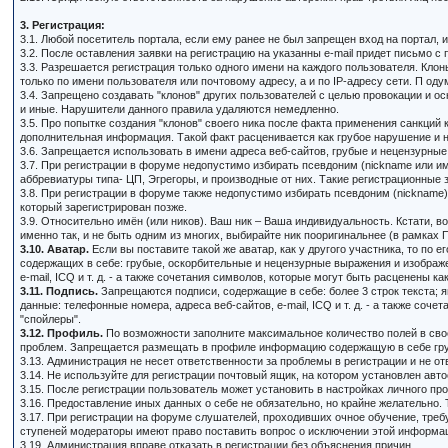
3. Регистрация:
3.1. Любой посетитель портала, если ему ранее не был запрещен вход на портал,
3.2. После оставления заявки на регистрацию на указанны e-mail придет письмо с
3.3. Разрешается регистрация только одного имени на каждого пользователя. Кло
только по имени пользователя или почтовому адресу, а и по IP-адресу сети. П о
3.4. Запрещено создавать "клонов" других пользователей с целью провокации и о
и иные. Нарушители данного правила удаляются немедленно.
3.5. Про попытке создания "клонов" своего ника после факта применения санкци
дополнительная информация. Такой факт расценивается как грубое нарушение и н
3.6. Запрещается использовать в имени адреса веб-сайтов, грубые и нецензурны
3.7. При регистрации в форуме недопустимо избирать псевдоним (nickname или и
аббревиатуры типа- ЦП, Эгрегоры, и производные от них. Такие регистрационные
3.8. При регистрации в форуме также недопустимо избирать псевдоним (nickname)
который зарегистрирован позже.
3.9. Относительно имён (или ников). Ваш ник – Ваша индивидуальность. Кстати, в
именно так, и не быть одним из многих, выбирайте ник пооригинальнее (в рамках
3.10. Аватар.
Если вы поставите такой же аватар, как у другого участника, то п
содержащих в себе: грубые, оскорбительные и нецензурные выражения и изображе
e-mail, ICQ и т. д. - а также сочетания символов, которые могут быть расценены к
3.11. Подпись.
Запрещаются подписи, содержащие в себе: более 3 строк текста;
данные: телефонные номера, адреса веб-сайтов, e-mail, ICQ и т. д. - а также соч
"спойлеры".
3.12. Профиль.
По возможности заполните максимальное количество полей в сво
проблем. Запрещается размещать в профиле информацию содержащую в себе грубы
3.13. Администрация не несет ответственности за проблемы в регистрации и не о
3.14. Не используйте для регистрации почтовый ящик, на котором установлен авт
3.15. После регистрации пользователь может установить в настройках личного про
3.16. Предоставление иных данных о себе не обязательно, но крайне желательно.
3.17. При регистрации на форуме слушателей, проходивших очное обучение, треб
ступеней модераторы имеют право поставить вопрос о исключении этой информа
3.19. Администрация вправе отказать в регистрации без объяснения причин.