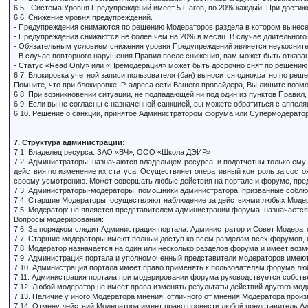
6.5.- Система Уровня Предупреждений имеет 5 шагов, по 20% каждый. При дости
6.6. Снижение уровня предупреждений.
- Предупреждения снимаются по решению Модераторов раздела в котором вынесено
- Предупреждения снижаются не более чем на 20% в месяц. В случае длительного
- Обязательным условием снижения уровня Предупреждений является неукоснит
- В случае повторного нарушения Правил после снижения, вам может быть отказ
- Статус «Read Only» или «Премодерация» может быть досрочно снят по решению
6.7. Блокировка учетной записи пользователя (бан) выносится однократно по реш
Помните, что при блокировке IP-адреса сети Вашего провайдера, Вы лишите возмо
6.8. При возникновении ситуации, не подпадающей ни под один из пунктов Прави
6.9. Если вы не согласны с назначенной санкцией, вы можете обратиться с аппел
6.10. Решение о санкции, принятое Администратором форума или Супермодератор
7. Структура администрации:
7.1. Владелец ресурса: ЗАО «ВЧ», ООО «Школа ДЭИР»
7.2. Администраторы: назначаются владельцем ресурса, и подотчетны только ему
действия по изменение их статуса. Осуществляет оперативный контроль за сост
своему усмотрению. Может совершать любые действия на портале и форуме, пр
7.3. Администраторы-модераторы: помошники администратора, призванные соблю
7.4. Старшие Модераторы: осуществляют наблюдение за действиями любых Модер
7.5. Модератор: не является представителем администрации форума, назначается
Вопросы модерирования:
7.6. За порядком следит Администрация портала: Администратор и Совет Модерат
7.7. Старшие модераторы имеют полный доступ ко всем разделам всех форумов,
7.8. Модератор назначается на один или несколько разделов форума и имеет возм
7.9. Администрация портала и уполномоченный представители модераторов имеют
7.10. Администрация портала имеет право применять к пользователям форума лю
7.11. Администрация портала при модерировании форума руководствуется собст
7.12. Любой модератор не имеет права изменять результаты действий другого мод
7.13. Наличие у иного Модератора мнения, отличного от мнения Модератора прои
7.14. Отмену действий Модератора имеет право провести любой представитель А