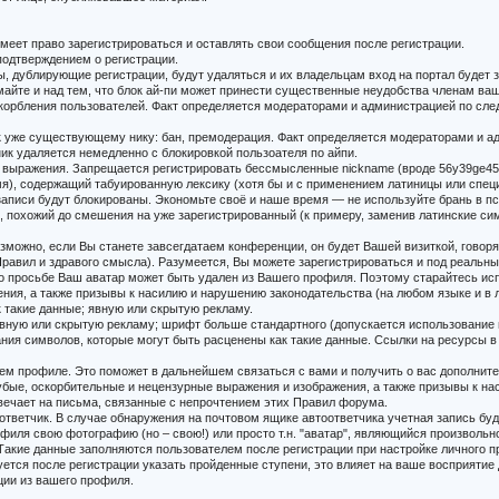
 имеет право зарегистрироваться и оставлять свои сообщения после регистрации.
 подтверждением о регистрации.
ны, дублирующие регистрации, будут удаляться и их владельцам вход на портал будет 
думайте и над тем, что блок ай-пи может принести существенные неудобства членам в
скорбления пользователей. Факт определяется модераторами и администрацией по след
й к уже существующему нику: бан, премодерация. Факт определяется модераторами и а
ик удаляется немедленно с блокировкой пользоателя по айпи.
е выражения. Запрещается регистрировать бессмысленные nickname (вроде 56y39ge45
мя), содержащий табуированную лексику (хотя бы и с применением латиницы или спец
 записи будут блокированы. Экономьте своё и наше время — не используйте брань в п
, похожий до смешения на уже зарегистрированный (к примеру, заменив латинские си
озможно, если Вы станете завсегдатаем конференции, он будет Вашей визиткой, говоря
 Правил и здравого смысла). Разумеется, Вы можете зарегистрироваться и под реальн
о его просьбе Ваш аватар может быть удален из Вашего профиля. Поэтому старайтесь 
ния, а также призывы к насилию и нарушению законодательства (на любом языке и в 
ак такие данные; явную или скрытую рекламу.
 явную или скрытую рекламу; шрифт больше стандартного (допускается использование
етания символов, которые могут быть расценены как такие данные. Ссылки на ресурсы в 
ем профиле. Это поможет в дальнейшем связаться с вами и получить о вас дополнит
е, оскорбительные и нецензурные выражения и изображения, а также призывы к нас
твечает на письма, связанные с непрочтением этих Правил форума.
оответчик. В случае обнаружения на почтовом ящике автоответчика учетная запись бу
филя свою фотографию (но – свою!) или просто т.н. "аватар", являющийся произвольн
 Такие данные заполняются пользователем после регистрации при настройке личного 
уется после регистрации указать пройденные ступени, это влияет на ваше восприяти
ции из вашего профиля.