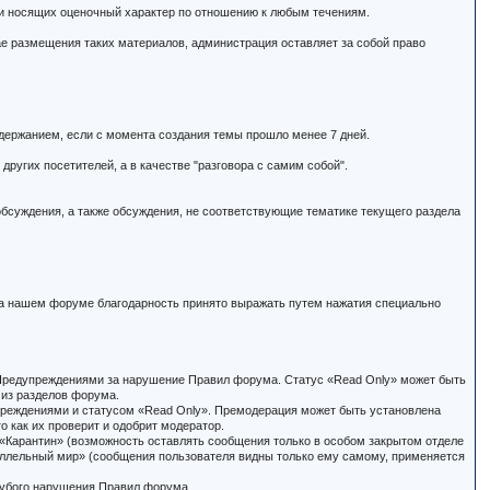
ли носящих оценочный характер по отношению к любым течениям.
е размещения таких материалов, администрация оставляет за собой право
одержанием, если с момента создания темы прошло менее 7 дней.
других посетителей, а в качестве "разговора с самим собой".
обсуждения, а также обсуждения, не соответствующие тематике текущего раздела
 На нашем форуме благодарность принято выражать путем нажатия специально
с Предупреждениями за нарушение Правил форума. Статус «Read Only» может быть
 из разделов форума.
преждениями и статусом «Read Only». Премодерация может быть установлена
о как их проверит и одобрит модератор.
Карантин» (возможность оставлять сообщения только в особом закрытом отделе
аллельный мир» (сообщения пользователя видны только ему самому, применяется
грубого нарушения Правил форума.