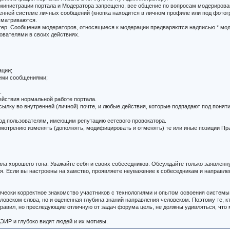
министрации портала и Модератора запрещено, все общение по вопросам модерирован
утренней системе личных сообщений (кнопка находится в личном профиле или под фот
сматриваются.
ктер. Сообщения модераторов, относящиеся к модерации предваряются надписью * мо
ователями в своих действиях.
ации;
семи сообщениями;
.
ействия нормальной работе портала.
лку во внутренней (личной) почте, и любые действия, которые подпадают под понят
вход пользователям, имеющим репутацию сетевого провокатора.
смотрению изменять (дополнять, модифицировать и отменять) те или иные позиции Пр
ла хорошего тона. Уважайте себя и своих собеседников. Обсуждайте только заявленн
Если вы настроены на хамство, проявляете неуважение к собеседникам и направлени
ически корректное знакомство участников с технологиями и опытом освоения систе
овеком слова, но и оцененная глубина знаний направления человеком. Поэтому те, кт
равил, но преследующие отличную от задач форума цель, не должны удивляться, что
ЭИР и глубоко видят людей и их мотивы.