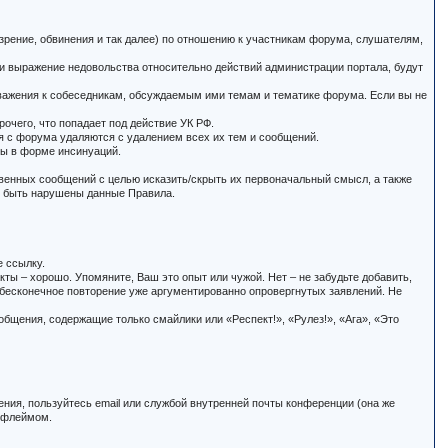
зрение, обвинения и так далее) по отношению к участникам форума, слушателям,
и выражение недовольства относительно действий администрации портала, будут
еуважения к собеседникам, обсуждаемым ими темам и тематике форума. Если вы не
очего, что попадает под действие УК РФ.
я с форума удаляются с удалением всех их тем и сообщений.
ты в форме инсинуаций.
твенных сообщений с целью исказить/скрыть их первоначальный смысл, а также
ут быть нарушены данные Правила.
е ссылку.
кты – хорошо. Упомяните, Ваш это опыт или чужой. Нет – не забудьте добавить,
 бесконечное повторение уже аргументированно опровергнутых заявлений. Не
бщения, содержащие только смайлики или «Респект!», «Рулез!», «Ага», «Это
ения, пользуйтесь email или службой внутренней почты конференции (она же
и флеймом.