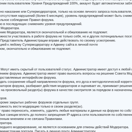
жении пользователем Уровня Предупреждений 100%, аккаунт будет автоматически забл
 наказание или Супермодераторов, только на основе личного запроса пользователя, 
 отсутствия нарушений (более 6 месяцев), уровень предупреждений может быть сниже
ельное соблюдение Правил форума.
ано в последующих снижениях уровня предупреждений.
 Модератора.
ению Модератора, является окончательной и обжалованию не подлежит.
жности участвовать в работе форума не только себя, но и других потенциальных посе
л, Представитель Администрации вправе действовать по своему усмотрению.
яцией к любому Супермодератору и Админу сайта в личной почте
ом, окончательно и обжалованию не подлежит.
. Могут иметь скрытый от пользователей статус. Администратор имеет доступ к любо
оянием форума. Администратор имеет право выносить вопросы на решение Совета Мо
едоставляемые интерфейсом форума.
дать сохранение общей направленности форума, его духа и методологической коррет
аторов форума, разбирают действия модераторов и оценивает их, принимает решения
 на произвольный раздел(ы) форума в качестве смотрителя за порядком в назначенны
оров.
 кроме закрытых рабочих форумов отдельных групп.
ожность вести модерацию только в своем разделе(ах).
 право переносить, изменять, удалять любые материалы и данные на форуме по собс
бые санкции вплоть до полного запрещения IP-адреса сети пользователя по собствен
венным мнением и не связана Правилами.
ератора.
зведшего модерирование, не является основанием для отмены действий Модератора.
дминистрации портала. Писать в личную почту Администратору.