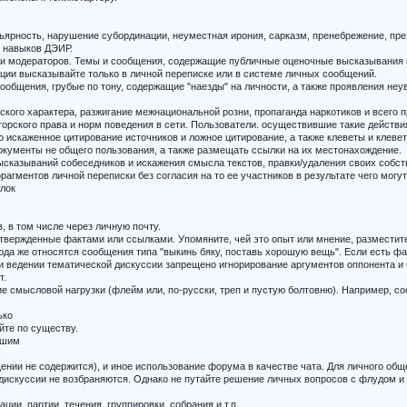
ярность, нарушение субординации, неуместная ирония, сарказм, пренебрежение, пре
 навыков ДЭИР.
 и модераторов. Темы и сообщения, содержащие публичные оценочные высказывания 
ации высказывайте только в личной переписке или в системе личных сообщений.
ообщения, грубые по тону, содержащие "наезды" на личности, а также проявления н
ого характера, разжигание межнациональной розни, пропаганда наркотиков и всего пр
орского права и норм поведения в сети. Пользователи. осуществившие такие действи
 искаженное цитирование источников и ложное цитирование, а также клеветы и клеве
кументы не общего пользования, а также размещать ссылки на их местонахождение.
ысказываний собеседников и искажения смысла текстов, правки/удаления своих собс
рагментов личной переписки без согласия на то ее участников в результате чего мог
ылок
, в том числе через личную почту.
твержденные фактами или ссылками. Упомяните, чей это опыт или мнение, разместит
юда же относятся сообщения типа "выкинь бяку, поставь хорошую вещь". Если есть фа
и ведении тематической дискуссии запрещено игнорирование аргументов оппонента и
т.
мысловой нагрузки (флейм или, по-русски, треп и пустую болтовню). Например, соо
ько
йте по существу.
ьшим
с
щении не содержится), и иное использование форума в качестве чата. Для личного общ
 дискуссии не возбраняются. Однако не путайте решение личных вопросов с флудом 
ции, партии, течения, группировки, собрания и т.п.