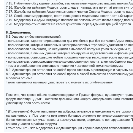
7.15. Публичное обсуждение, жалобы, высказывание недовольства действиями Ад
7.16. Жалобы на действия Модераторов следует направлять по e-mail или по вн
7.17. Жалобы на действия Администраторов и членов Совета Модераторов не рас
7.18. Сообщения модераторов, не относящиеся к модерации, носят частный хара
7.19. Модераторы и Администрация портала не обязаны отчитываться перед польз
7.20. Модератор отчитывается в своих действиях перед Администрацией портала.
8. Дополнения:
8.1. Удаляются без предупреждений:
- пользователи, зарегистрировавшиеся два или более раз без согласия Администр
- пользователи, которые отнесены к категории сетевых "троллей" удаляются со в
- пользователи с именами, не несущими смысловой нагрузки (типа "65r7tgu6547");
- пользователи, в личных данных которых обнаружена недостоверная информация
- пользователи, совершившие любые программные или технологические противод
- пользователи, совершающие несанкционированную получателем сообщения рассы
- темы и сообщения не имеющие отношения к заявленной тематике форума.
8.2. Администрация оставляет за собой право отказать в регистрации и закрыть 
8.3. Администрация оставляет за собой право в любой момент по собственному у
в полном объеме.
Такие изменения начинают действовать с момента их опубликования
Помните, что кроме общих правил поведения и Правил форума, существуют прави
форум посвящен ДЭИР - системе Дальнейшего Энерго-Информационного Развития. 
умеющему себя вести гостю.
* (Примечание) Форум направлен на доброжелательное и максимально методолог
направленность. Поэтому на нем имеет большое значение не только сказанные чел
более компетентных участников, а также участники, формально не нарушающие П
вашего участия в работе форума.
Стоит помнить, что модераторы и администрация хорошо владеют технологиями Д