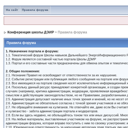
На сайт
Правила форума
Конференция школы ДЭИР
> Правила форума
Правила форума
1. Назначение портала и форума:
1.1. Тематический форум Школы навыков Дальнейшего ЭнергоИнформационного Р
1.2. Форум является составной частью портала Школы ДЭИР
1.3. Портал и его составные части предназначены для обмена опытом и тематич
2. Общие положения:
2.1. Незнание Правил не освобождает от ответственности за их нарушение.
2.2. Событие регистрации или публикация любого сообщения на портале или фор
2.3. Все имеющиеся на портале сведения носят исключительно информационный х
2.4. Поскольку данный ресурс принадлежит конкретной организации, и создан пр
случаях (например, критика администрации, модерации, проявляемая враждебност
смыслом и действующим законодательством, но не Правилами, разработанными д
2.5. Администрация допускает наличие иных точек зрения и мнений, но не несет о
2.6. Администрация не обязательно согласна с точкой зрения участников и не обя
2.7. Не обращайте внимания на хулиганов. Не отвечайте им, даже если Вы счита
и хулиганство - забота администрации портала и модераторов.
2.8. Если вы здесь недавно, не обольщайтесь тоном тех или иных дискуссий. Мно
2.9. На любые материалы, выставленные участником на форуме, не распространяе
администрации форума, которая вправе поступить с ним по своему усмотрению: из
2.10. Юридическую ответственность за нарушение авторских прав третьих лиц не