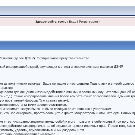
Здравствуйте, гость
(
Вход
|
Регистрация
)
азвития (далее ДЭИР). Официальное представительство.
еской информацией людей, изучающих методы и теорию системы навыков ДЭИР.
уме автоматически означает Ваше согласие с настоящими Правилами и с необходимос
арактер.
ежде всего для общения и взаимодействия с очными и заочными слушателями данной ор
ь и т.д.), также игнорирование мнения более компетентных пользователей, администр
ля посетителей форума.*(см ссылку внизу).
тветственности за точки зрения участников.
зана занимать какую бы то ни было позицию по отношению к участникам.
ете, что Вас оскорбили, просто сообщите о факте Модераторам и опишите суть Ваших
гие участники давно знакомы между собой и могут позволить себе игривый тон по отно
тся действие законодательства об охране авторских или иных прав. После того, как
менить, удалить, опубликовать в иных разделах и т.п.
сет лицо, опубликовавшее материал.