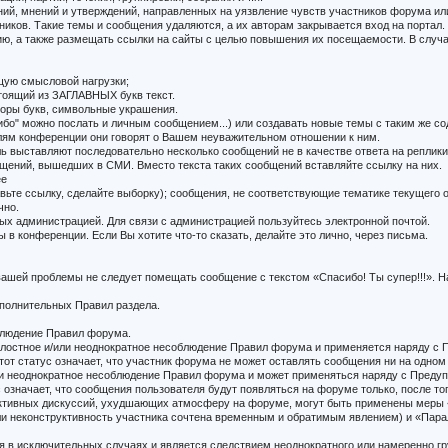
ний, мнений и утверждений, направленных на уязвление чувств участников форума и
ников. Такие темы и сообщения удаляются, а их авторам закрывается вход на портал.
, а также размещать ссылки на сайты с целью повышения их посещаемости. В случа
щую смысловой нагрузки;
тоящий из ЗАГЛАВНЫХ букв текст.
оры букв, символьные украшения.
бо" можно послать и личным сообщением...) или создавать новые темы с таким же с
елям конференции они говорят о Вашем неуважительном отношении к ним.
ль выставляют последовательно несколько сообщений не в качестве ответа на реплики 
щений, вышедших в СМИ. Вместо текста таких сообщений вставляйте ссылку на них.
ее
авьте ссылку, сделайте выборку); сообщения, не соответствующие тематике текущего 
чно.
ых администрацией. Для связи с администрацией пользуйтесь электронной почтой.
в конференции. Если Вы хотите что-то сказать, делайте это лично, через письма.
 вашей проблемы не следует помещать сообщение с текстом «Спасибо! Ты супер!!!».
ополнительных Правил раздела.
облюдение Правил форума.
а злостное и/или неоднократное несоблюдение Правил форума и применяется наряду 
тот статус означает, что участник форума не может оставлять сообщения ни на одном
или неоднократное несоблюдение Правил форума и может применяться наряду с Преду
 означает, что сообщения пользователя будут появляться на форуме только, после тог
ктивных дискуссий, ухудшающих атмосферу на форуме, могут быть применены меры «
сли неконструктивность участника сочтена временным и обратимым явлением) и «Пар
ся в исключительных случаях и является следствием неоднократного или намеренно 