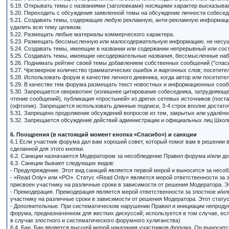
5.19. Открывать темы с названиями (заголовками) носящими характер высказыва
5.20. Переходить с обсуждения заявленной темы на обсуждение личности собесед
5.21. Создавать темы, содержащие любую рекламную, анти-рекламную информацию
удалить всю тему целиком.
5.22. Размещать любые материалы коммерческого характера.
5.23. Размещать бессмысленную или малосодеpжательнyю информацию, не несу
5.24. Создавать темы, имеющие в названии или содержании непрерывный или сос
5.25. Создавать темы, имеющие несодержательные названия, бессмысленные наб
5.26. Поднимать рейтинг своей темы добавлением собственных сообщений ("спаси
5.27. Чpезмеpное количество грамматических ошибок и жаргонных слов; посетит
5.28. Использовать форум в качестве личного дневника, когда автор или посетите
5.29. В качестве тем форума размещать текст новостных и информационных сооб
5.30. Запрещается оверквотинг (излишнее цитирование собеседника, затрудняющ
чтение сообщений), публикация «простыней» из дрегих сетевых источников (пост
(офтопик). Запрещается использовать длинные подписи, 3-4 строк вполне достато
5.31. Запрещено продолжение обсуждений вопросов из тем, закрытых или удалённ
5.32. Запрещается обсуждение действий администрации и официальных лиц Школы 
6. Поощрения (в настоящий момент кнопка «Спасибо») и санкции
6.1 Если участник форума дал вам хороший совет, который помог вам в решении
сделанной для этого кнопки.
6.2. Санкции назначаются Модератором за несоблюдение Правил форума и/или д
6.3. Санкции бывают следующих видов:
- Предупреждение. Этот вид санкций является первой мерой и выносится за нес
- «Read Only» или «РО». Статус «Read Only» является мерой ответственности з
присвоен участнику на различные сроки в зависимости от решения Модератора. Э
- Премодерация. Премодерация является мерой ответственности за злостное и/
участнику на различные сроки в зависимости от решения Модератора. Этот статус
- Дополнительные. При систематическом нарушении Правил и инициации непроду
форума, предназначенном для жестких дискуссий; используется в том случае, е
в случае злостного и систематического форумного хулиганства)
6.4. Бан. Бан является высшей мерой наказания участников форума. Он выносит