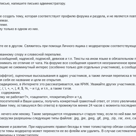
записью, напишите письмо администратору.
е создать тему, которая соответствует профилю форума и раздела, и не является пов
темах.
теме.
у только в одном из них.
уйте ее в другом. Свяжитесь при помощи Личного ящика с модератором соответствую
ованному спору и словесной перепалке.
 сообщений, надписей, подписей, девизов и т.п. Тексты на ином языке в обязательно
нимать ее отличие от чата. На форуме все сообщения хранятся неограниченное время 
щие не сиюминутный интерес (особенно только для отдельных участников), а сообщен
ффтоп), оценочные высказывания в адрес участников, а также личная переписка в т
 себя ее название и цели ее открытия.
иционно, в Интернете это рассматривается, как КРИК. Уважайте других участников.
, =, |, #, $, %, ~ и т.д. и т.п., а также тэгов.
х содержании.
му не работает?», «зацените», «покритикуйте» и т.д.
сетителей и Ваши шансы, получить конкретный грамотный ответ, от этого увеличив
Вами тему, оставшуюся без ответа) в промежуток менее 24 часов с момента последнег
ь нечего или некому. Также запрещается «поднимать» старую тему, если по ней вам лич
рузки разрешены следующие типы файлов: .jpg, .jpe, .jpeg, .gif, .png, .zip, .rar, .e
держание и развитие. При нарушениях правил беседы в теме топикстартер обязан сооб
ости темы модератор может перенести ее во флейм или удалить. В случае систематич
именены к топикстартеру.