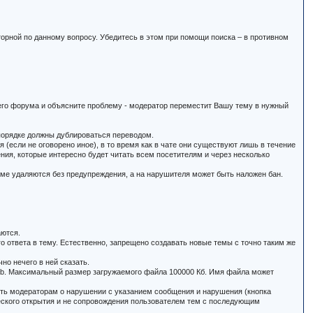
торной по данному вопросу. Убедитесь в этом при помощи поиска – в противном
щего форума и объясните проблему - модератор переместит Вашу тему в нужный
м порядке должны дублироваться переводом.
(если не оговорено иное), в то время как в чате они существуют лишь в течение
ия, которые интересно будет читать всем посетителям и через несколько
еме удаляются без предупреждения, а на нарушителя может быть наложен бан.
аются.
о ответа в тему. Естественно, запрещено создавать новые темы с точно таким же
но нечего в ней сказать.
xe, cab. Максимальный размер загружаемого файла 100000 Кб. Имя файла может
щить модераторам о нарушении с указанием сообщения и нарушения (кнопка
еского открытия и не сопровождения пользователем тем с последующим