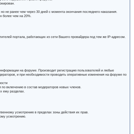
окирован.
но не ранее чем через 30 дней с момента окончания последнего наказания.
н более чем на 20%.
тителей портала, работающих из сети Вашего провайдера под тем же IP-адресом.
й информации на форуме. Производит регистрацию пользователей и любые
дераторов, и при необходимости проводить оперативные изменения на форуме по
ности
 по включению в состав модераторов новых членов.
х ему разделах.
твенному усмотрению в пределах зоны действия их прав.
ному усмотрению.