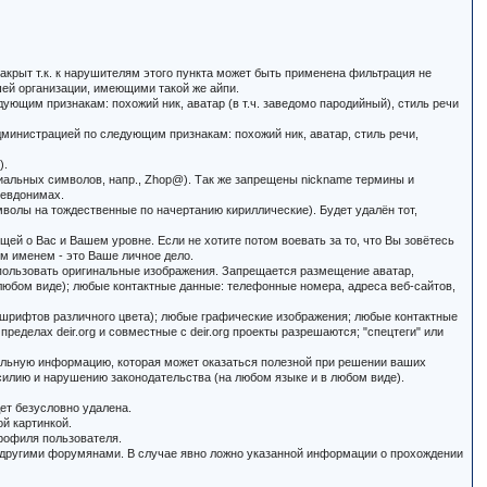
закрыт т.к. к нарушителям этого пункта может быть применена фильтрация не
ашей организации, имеющими такой же айпи.
ующим признакам: похожий ник, аватар (в т.ч. заведомо пародийный), стиль речи
дминистрацией по следующим признакам: похожий ник, аватар, стиль речи,
).
иальных символов, напр., Zhop@). Так же запрещены nickname термины и
севдонимах.
мволы на тождественные по начертанию кириллические). Будет удалён тот,
щей о Вас и Вашем уровне. Если не хотите потом воевать за то, что Вы зовётесь
ым именем - это Ваше личное дело.
использовать оригинальные изображения. Запрещается размещение аватар,
любом виде); любые контактные данные: телефонные номера, адреса веб-сайтов,
 шрифтов различного цвета); любые графические изображения; любые контактные
пределах deir.org и совместные с deir.org проекты разрешаются; "спецтеги" или
ельную информацию, которая может оказаться полезной при решении ваших
илию и нарушению законодательства (на любом языке и в любом виде).
дет безусловно удалена.
ой картинкой.
профиля пользователя.
е другими форумянами. В случае явно ложно указанной информации о прохождении