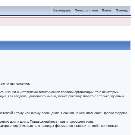
Календарь
Пользователи
Поиск
Помощь
тью их выполнения.
ганизации и читателями тематических пособий организации, то в некоторых
ация, как владелец доменного имени, может руководствоваться только здравым
 претензий к тому или иному сообщению. Реакция на невыполнение Правил форума
шению друг к другу. Придерживайтесь правил хорошего тона.
 материал опубликован на страницах форума, он становится собственностью