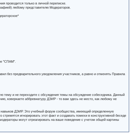
ия проводится только в личной переписке.
ографией) любому представителю Модераторов.
дераторское*
ие "СПАМ".
авил без предварительного уведомления участников, а равно и отменять Правила
ую тему и не переходите с обсуждения темы на обсуждение собеседника. Данный
ю, коверкаете аббревиатуру ДЭИР - то вам здесь не место, как любому не
мы навыков ДЭИР. Это учебный форум сообщества, имеющий определенную
о стремятся игнорировать этот факт и создавать помехи в конструктивной беседе
 модераторы могут отреагировать на ваше поведение с учетом общей картины