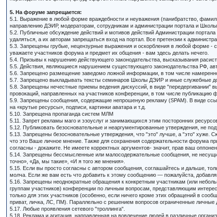
5. На форуме запрещается:
5.1. Выражение в любой форме враждебности и неуважения (панибратство, фамиль
направлению ДЭИР, модераторам, сотрудникам и администрации портала и Школы
5.2. Публичные обсуждение действий и мотивов действий Администрации портала
удаляться, а их авторам запрещаться вход на портал. Все претензии к администр
5.3. Запрещены грубые, нецензурные выражения и оскорбления в любой форме - с
уважаете участников форума и предмет их общения - вам здесь делать нечего.
5.4. Призывы к нарушению действующего законодательства, высказывания расистск
5.5. Действия, являющиеся нарушением существующего законодательства РФ, авт
5.6. Запрещено размещение заведомо ложной информации, в том числе намеренно
5.7. Запрещено выкладывать тексты семинаров Школы ДЭИР и иные служебные до
5.8. Запрещены нечестные приемы ведения дискуссий, в виде "передергивании" в
провокаций, направленных на участников конференции, в том числе публикацию ф
5.9. Запрещены сообщения, содержащие непрошеную рекламу (SPAM). В виде сс
на «крутые ресурсы», подписи, картинки аватара и т.д.
5.10. Запрещена пропаганда систем МЛМ
5.11. Запрет рекламы маго и эзоуслуг и занимающихся этим посторонних ресурсов
5.12. Публиковать безосновательные и неаргументированные утверждения, не под
5.13. Запрещены безосновательные утверждения, что "это" лучше, а "это" хуже. С
что это Ваше личное мнение. Также для сохранения содержательности форума пр
согласны - докажите. Не имеете корректных аргументов- значит, прав ваш оппонен
5.14. Запрещены бессмысленные или малосодержательные сообщения, не несущие с
точно», «Да, мы такие», «И я того же мнения».
5.15. Если вы просто согласны с автором сообщения, соглашайтесь и дальше, тол
молча. Если же вам есть что добавить к этому сообщению — пожалуйста, добавля
5.16. Запрещены неоднократные обращения к конкретным участникам (или небол
группам участников) конференции по личным вопросам, представляющим интере
только для этих участников (особенно, если ничего кроме этих обращений в сооб
приват, личка, ЛС, ПМ). Параллельно с решением вопросов ограниченные личные
5.17. Любые проявления сетевого "троллинга".
5.18. Реклама и агитация, направленная на вовлечение людей в различные организа