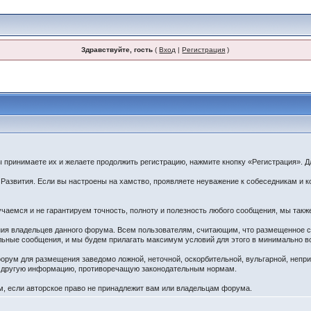
Здравствуйте, гость
(
Вход
|
Регистрация
)
принимаете их и желаете продолжить регистрацию, нажмите кнопку «Регистрация». Дл
звития. Если вы настроены на хамство, проявляете неуважение к собеседникам и ко
чаемся и не гарантируем точность, полноту и полезность любого сообщения, мы такж
ения владельцев данного форума. Всем пользователям, считающим, что размещенное
ельные сообщения, и мы будем прилагать максимум условий для этого в минимально в
орум для размещения заведомо ложной, неточной, оскорбительной, вульгарной, непр
ю другую информацию, противоречащую законодательным нормам.
 если авторское право не принадлежит вам или владельцам форума.