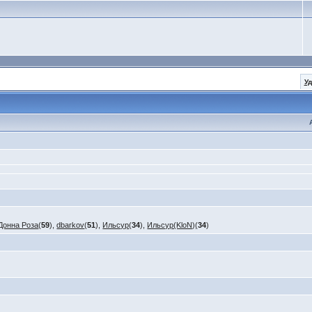
У
Донна Роза
(
59
),
dbarkov
(
51
),
Ильсур
(
34
),
Ильсур(KloN)
(
34
)