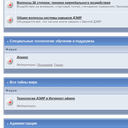
Вопросы 3й ступени: техники невербального воздействия
Воздействие на внимание, стартовый толчок, считывание намерения. Програм
Общие вопросы системы навыков ДЭИР
Обсуждается всё, что так или иначе связано с Школой ДЭИР
Специальные технологии: обучение и поддержка
Форум
Докинг
Модераторы:
Поникарёв
,
Гунько
Все тайны мира
Форум
Технологии ДЭИР в Интернет-эфире
Модераторы:
Администрация