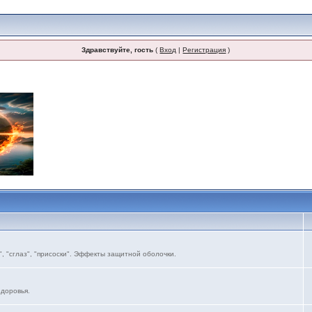
Здравствуйте, гость
(
Вход
|
Регистрация
)
, "сглаз", "присоски". Эффекты защитной оболочки.
здоровья.