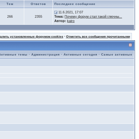
Тем
Ответов
Последнее сообщение
11.6.2021, 17:07
266
2355
Тема:
Почему форум стал такой глючны...
Автор:
kairo
далить установленные форумом cookies
·
Отметить все сообщения прочитанными
Активные темы
·
Администрация
·
Активные сегодня
·
Самые активные