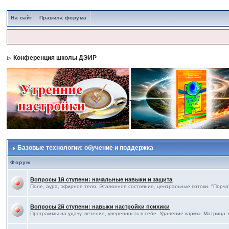
На сайт
Правила форума
Конференция школы ДЭИР
Базовые технологии: обучение и поддержка
Форум
Вопросы 1й ступени: начальные навыки и защита
Поле, аура, эфирное тело. Эталонное состояние, центральные потоки. "Порча"
Вопросы 2й ступени: навыки настройки психики
Программы на удачу, везение, уверенность в себе. Удаление кармы. Матрица 