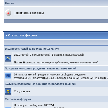
Форум
Технические вопросы
Статистика форума
1592 посетителей за последние 15 минут
1591
гостей,
0
пользователей,
1
скрытых пользователей
Полный список по:
последним действиям
,
именам пользователей
Поздравляем с днем рождения наших пользователей:
10
пользователей празднуют сегодня свой день рождения
svetlana33
(
54
),
discover
(
66
),
Sea_Shell
(
52
),
Елана
(
52
),
vlatom
(
62
),
Риса
(
68
),
Будущие календарные события (в пределах 15 дней)
Отсутствуют
Статистика форума
На форуме сообщений:
1007954