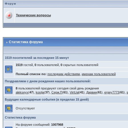
Форум
Технические вопросы
Статистика форума
1519 посетителей за последние 15 минут
1519
гостей,
0
пользователей,
0
скрытых пользователей
Полный список по:
последним действиям
,
именам пользователей
Поздравляем с днем рождения наших пользователей:
8
пользователей празднуют сегодня свой день рождения
alekseyx
(
47
),
kostja
(
37
),
Серж.П
(
61
),
VirtUal
(
41
),
Дарвин
(
61
),
ergey7773
(
61
),
Будущие календарные события (в пределах 15 дней)
Отсутствуют
Статистика форума
На форуме сообщений:
1007968