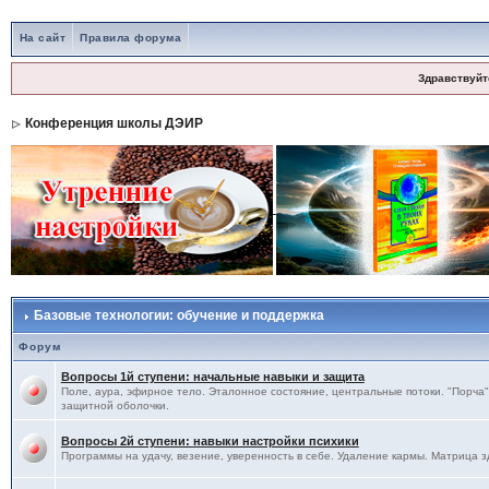
На сайт
Правила форума
Здравствуйт
Конференция школы ДЭИР
Базовые технологии: обучение и поддержка
Форум
Вопросы 1й ступени: начальные навыки и защита
Поле, аура, эфирное тело. Эталонное состояние, центральные потоки. "Порча",
защитной оболочки.
Вопросы 2й ступени: навыки настройки психики
Программы на удачу, везение, уверенность в себе. Удаление кармы. Матрица з