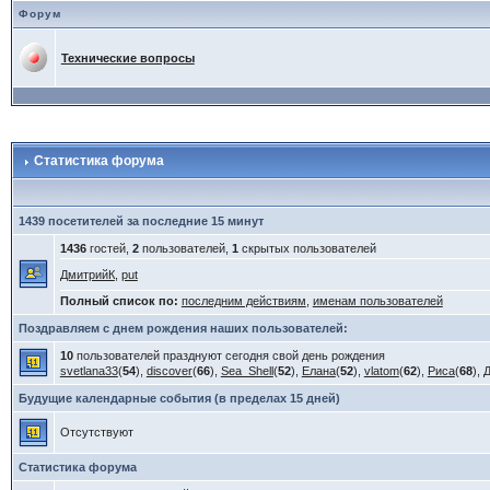
Форум
Технические вопросы
Статистика форума
1439 посетителей за последние 15 минут
1436
гостей,
2
пользователей,
1
скрытых пользователей
ДмитрийК
,
put
Полный список по:
последним действиям
,
именам пользователей
Поздравляем с днем рождения наших пользователей:
10
пользователей празднуют сегодня свой день рождения
svetlana33
(
54
),
discover
(
66
),
Sea_Shell
(
52
),
Елана
(
52
),
vlatom
(
62
),
Риса
(
68
),
Д
Будущие календарные события (в пределах 15 дней)
Отсутствуют
Статистика форума