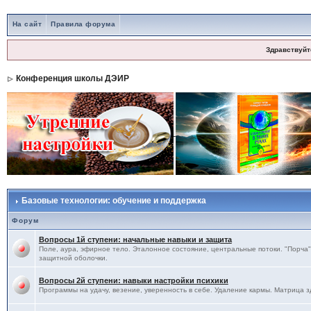
На сайт
Правила форума
Здравствуйт
Конференция школы ДЭИР
Базовые технологии: обучение и поддержка
Форум
Вопросы 1й ступени: начальные навыки и защита
Поле, аура, эфирное тело. Эталонное состояние, центральные потоки. "Порча",
защитной оболочки.
Вопросы 2й ступени: навыки настройки психики
Программы на удачу, везение, уверенность в себе. Удаление кармы. Матрица з