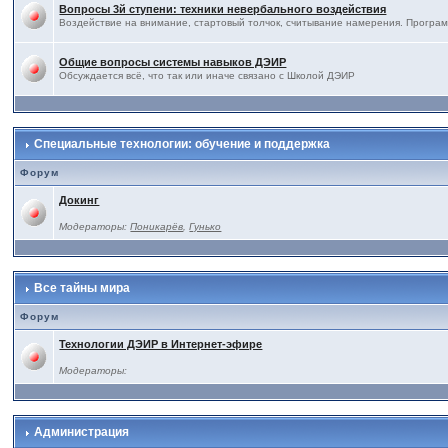
Вопросы 3й ступени: техники невербального воздействия
Воздействие на внимание, стартовый толчок, считывание намерения. Програм
Общие вопросы системы навыков ДЭИР
Обсуждается всё, что так или иначе связано с Школой ДЭИР
Специальные технологии: обучение и поддержка
Форум
Докинг
Модераторы:
Поникарёв
,
Гунько
Все тайны мира
Форум
Технологии ДЭИР в Интернет-эфире
Модераторы:
Администрация