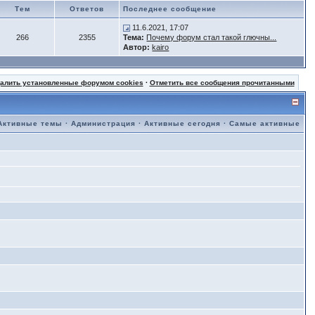
Тем
Ответов
Последнее сообщение
11.6.2021, 17:07
266
2355
Тема:
Почему форум стал такой глючны...
Автор:
kairo
далить установленные форумом cookies
·
Отметить все сообщения прочитанными
Активные темы
·
Администрация
·
Активные сегодня
·
Самые активные