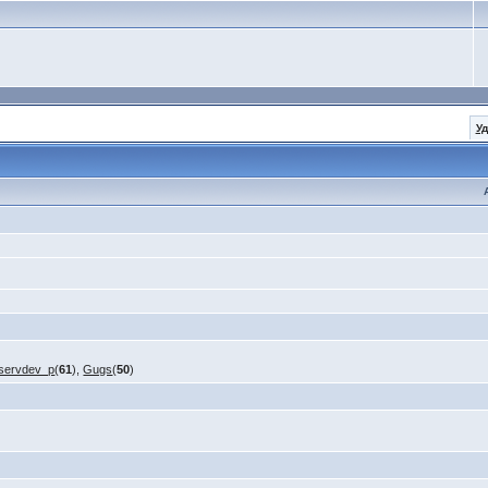
У
servdev_p
(
61
),
Gugs
(
50
)