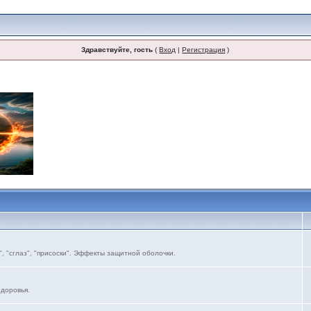
Здравствуйте, гость
(
Вход
|
Регистрация
)
, "сглаз", "присоски". Эффекты защитной оболочки.
здоровья.