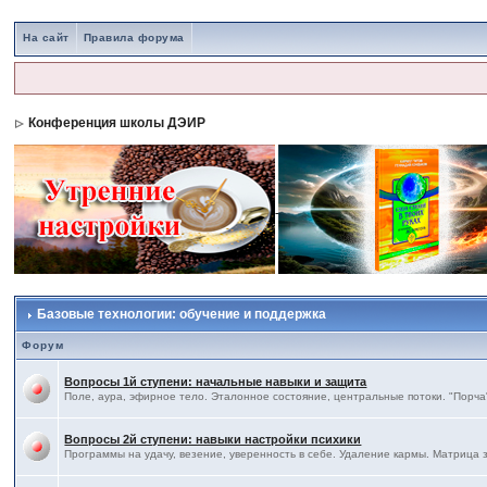
На сайт
Правила форума
Конференция школы ДЭИР
Базовые технологии: обучение и поддержка
Форум
Вопросы 1й ступени: начальные навыки и защита
Поле, аура, эфирное тело. Эталонное состояние, центральные потоки. "Порча"
Вопросы 2й ступени: навыки настройки психики
Программы на удачу, везение, уверенность в себе. Удаление кармы. Матрица 