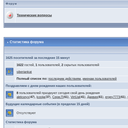
Форум
Технические вопросы
Статистика форума
1625 посетителей за последние 15 минут
1622
гостей,
1
пользователей,
2
скрытых пользователей
siberiankat
Полный список по:
последним действиям
,
именам пользователей
Поздравляем с днем рождения наших пользователей:
8
пользователей празднуют сегодня свой день рождения
alekseyx
(
47
),
kostja
(
37
),
Серж.П
(
61
),
VirtUal
(
41
),
Дарвин
(
61
),
ergey7773
(
61
),
Будущие календарные события (в пределах 15 дней)
Отсутствуют
Статистика форума