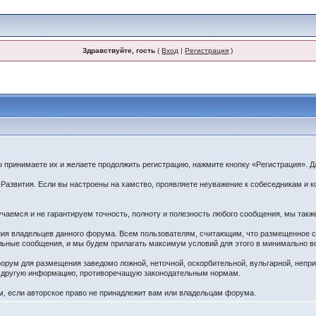
Здравствуйте, гость
(
Вход
|
Регистрация
)
принимаете их и желаете продолжить регистрацию, нажмите кнопку «Регистрация». Дл
звития. Если вы настроены на хамство, проявляете неуважение к собеседникам и ко
чаемся и не гарантируем точность, полноту и полезность любого сообщения, мы такж
ения владельцев данного форума. Всем пользователям, считающим, что размещенное
ельные сообщения, и мы будем прилагать максимум условий для этого в минимально в
орум для размещения заведомо ложной, неточной, оскорбительной, вульгарной, непр
ю другую информацию, противоречащую законодательным нормам.
 если авторское право не принадлежит вам или владельцам форума.