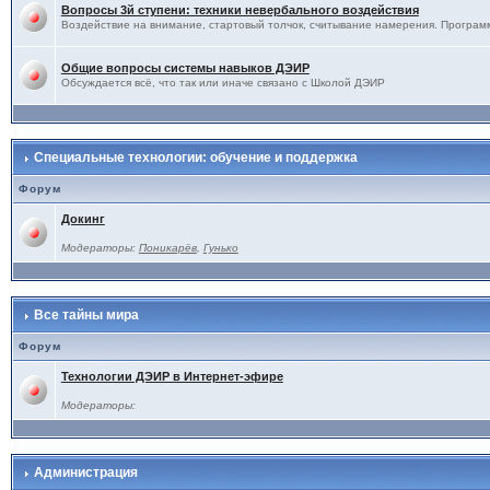
Вопросы 3й ступени: техники невербального воздействия
Воздействие на внимание, стартовый толчок, считывание намерения. Программ
Общие вопросы системы навыков ДЭИР
Обсуждается всё, что так или иначе связано с Школой ДЭИР
Специальные технологии: обучение и поддержка
Форум
Докинг
Модераторы:
Поникарёв
,
Гунько
Все тайны мира
Форум
Технологии ДЭИР в Интернет-эфире
Модераторы:
Администрация