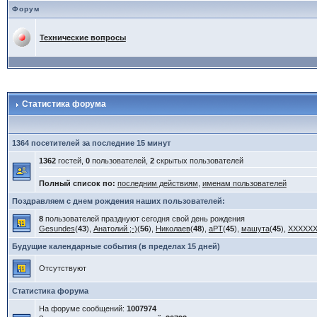
Форум
Технические вопросы
Статистика форума
1364 посетителей за последние 15 минут
1362
гостей,
0
пользователей,
2
скрытых пользователей
Полный список по:
последним действиям
,
именам пользователей
Поздравляем с днем рождения наших пользователей:
8
пользователей празднуют сегодня свой день рождения
Gesundes
(
43
),
Анатолий ;-)
(
56
),
Николаев
(
48
),
aPT
(
45
),
машута
(
45
),
XXXXX
Будущие календарные события (в пределах 15 дней)
Отсутствуют
Статистика форума
На форуме сообщений:
1007974