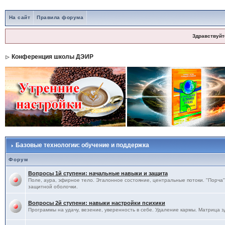
На сайт
Правила форума
Здравствуйт
Конференция школы ДЭИР
Базовые технологии: обучение и поддержка
Форум
Вопросы 1й ступени: начальные навыки и защита
Поле, аура, эфирное тело. Эталонное состояние, центральные потоки. "Порча",
защитной оболочки.
Вопросы 2й ступени: навыки настройки психики
Программы на удачу, везение, уверенность в себе. Удаление кармы. Матрица з