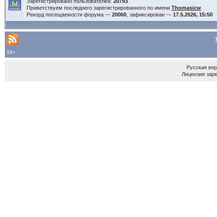
Зарегистрировано пользователей:
20793
Приветствуем последнего зарегистрированного по имени
Thomasicw
Рекорд посещаемости форума —
20060
, зафиксирован —
17.5.2026, 15:50
18+
Русская ве
Лицензия зар