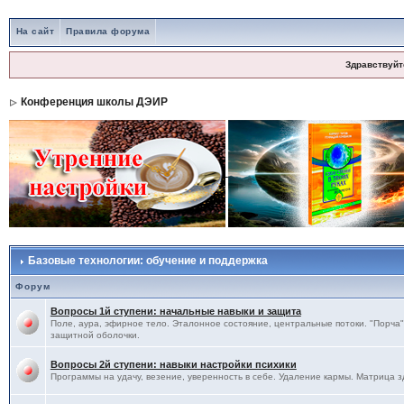
На сайт
Правила форума
Здравствуйт
Конференция школы ДЭИР
Базовые технологии: обучение и поддержка
Форум
Вопросы 1й ступени: начальные навыки и защита
Поле, аура, эфирное тело. Эталонное состояние, центральные потоки. "Порча",
защитной оболочки.
Вопросы 2й ступени: навыки настройки психики
Программы на удачу, везение, уверенность в себе. Удаление кармы. Матрица з