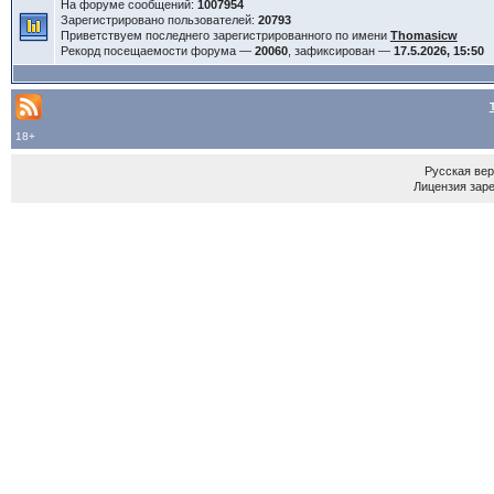
На форуме сообщений:
1007954
Зарегистрировано пользователей:
20793
Приветствуем последнего зарегистрированного по имени
Thomasicw
Рекорд посещаемости форума —
20060
, зафиксирован —
17.5.2026, 15:50
18+
Русская ве
Лицензия зар