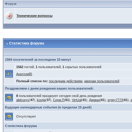
Форум
Технические вопросы
Статистика форума
1564 посетителей за последние 15 минут
1562
гостей,
1
пользователей,
1
скрытых пользователей
Анатолий5
Полный список по:
последним действиям
,
именам пользователей
Поздравляем с днем рождения наших пользователей:
8
пользователей празднуют сегодня свой день рождения
alekseyx
(
47
),
kostja
(
37
),
Серж.П
(
61
),
VirtUal
(
41
),
Дарвин
(
61
),
ergey7773
(
61
),
Будущие календарные события (в пределах 15 дней)
Отсутствуют
Статистика форума