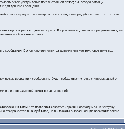
втоматическое уведомление по электронной почте; см. раздел помощи
нг для данного сообщения.
отображаться рядом с датой/временем сообщений при добавлении ответа к теме.
тите задать в рамках данного опроса. Второе поле под первым предназначено для
значение отображается слева.
его сообщения. В этом случае появится дополнительное текстовое поле под
з при редактировании к сообщениям будет добавляться строка с информацией о
или вы исчерпали свой лимит редактирований.
отображения темы, что позволяет сократить время, необходимое на загрузку
а не отображается в каждой теме, но вы можете выбрать опцию автоматического
.