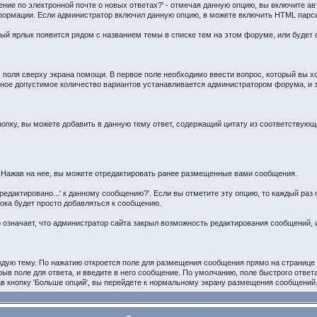
ние по электронной почте о новых ответах?' - отмечая данную опцию, вы включите а
нформации. Если администратор включил данную опцию, в можете включить HTML парси
ый ярлык появится рядом с названием темы в списке тем на этом форуме, или будет 
поля сверху экрана помощи. В первое поле необходимо ввести вопрос, который вы хо
ьное допустимое количество вариантов устанавливается администратором форума, и 
нопку, вы можете добавить в данную тему ответ, содержащий цитату из соответствующ
 Нажав на нее, вы можете отредактировать ранее размещенные вами сообщения.
тредактировано...' к данному сообщению?'. Если вы отметите эту опцию, то каждый ра
рока будет просто добавляться к сообщению.
 означает, что администратор сайта закрыл возможность редактирования сообщений, 
аждую тему. По нажатию откроется поле для размещения сообщения прямо на странице 
ыв поле для ответа, и введите в него сообщение. По умолчанию, поле быстрого ответ
ав кнопку 'Больше опций', вы перейдете к нормальному экрану размещения сообщений