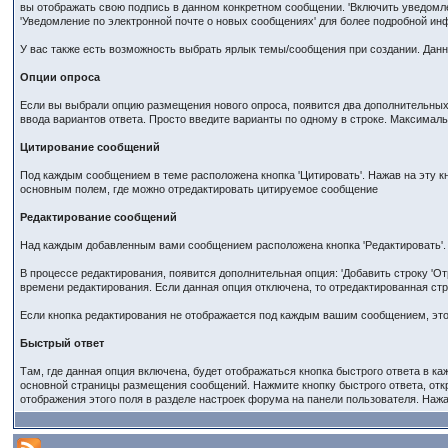
вы отображать свою подпись в данном конкретном сообщении. 'Включить уведомле
'Уведомление по электронной почте о новых сообщениях' для более подробной и
У вас также есть возможность выбрать ярлык темы/сообщения при создании. Данн
Опции опроса
Если вы выбрали опцию размещения нового опроса, появится два дополнительных 
ввода вариантов ответа. Просто введите варианты по одному в строке. Максимал
Цитирование сообщений
Под каждым сообщением в теме расположена кнопка 'Цитировать'. Нажав на эту к
основным полем, где можно отредактировать цитируемое сообщение
Редактирование сообщений
Над каждым добавленным вами сообщением расположена кнопка 'Редактировать'.
В процессе редактирования, появится дополнительная опция: 'Добавить строку 'О
времени редактирования. Если данная опция отключена, то отредактированная ст
Если кнопка редактирования не отображается под каждым вашим сообщением, это
Быстрый ответ
Там, где данная опция включена, будет отображаться кнопка быстрого ответа в к
основной страницы размещения сообщений. Нажмите кнопку быстрого ответа, откр
отображения этого поля в разделе настроек форума на панели пользователя. Наж