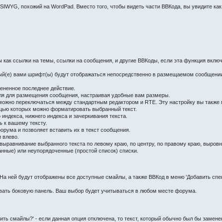
WYSIWYG, похожий на WordPad. Вместо того, чтобы видеть части ВВКода, вы увидите к
ы как ссылки на темы, ссылки на сообщения, и другие ВВКоды, если эта функция вкл
ый(е) вами шрифт(ы) будут отображаться непосредственно в размещаемом сообщени
мененное последнее действие.
оля для размещения сообщения, настраивая удобные вам размеры.
ожно переключаться между стандартным редактором и RTE. Эту настройку вы также м
ощью которых можно форматировать выбранный текст.
индекса, нижнего индекса и зачеркивания текста.
ь к вашему тексту.
рума и позволяет вставить их в текст сообщения.
и влево.
выравнивание выбранного текста по левому краю, по центру, по правому краю, выровн
нные) или неупорядоченные (простой список) списки.
На ней будут отображены все доступные смайлы, а также ВВКод в меню 'Добавить спе
ывать боковую панель. Ваш выбор будет учитываться в любом месте форума.
 смайлы?' - если данная опция отключена, то текст, который обычно был бы заменен 