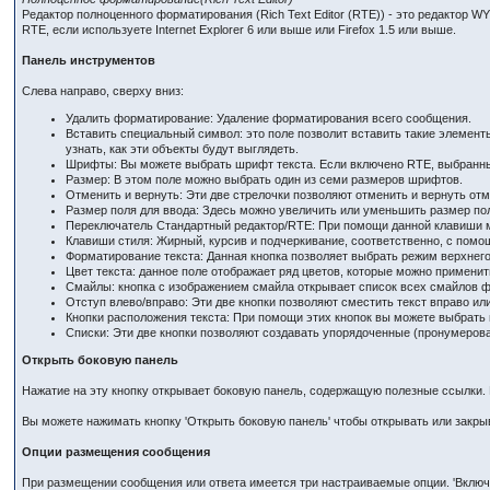
Редактор полноценного форматирования (Rich Text Editor (RTE)) - это редактор 
RTE, если используете Internet Explorer 6 или выше или Firefox 1.5 или выше.
Панель инструментов
Слева направо, сверху вниз:
Удалить форматирование: Удаление форматирования всего сообщения.
Вставить специальный символ: это поле позволит вставить такие элемент
узнать, как эти объекты будут выглядеть.
Шрифты: Вы можете выбрать шрифт текста. Если включено RTE, выбранн
Размер: В этом поле можно выбрать один из семи размеров шрифтов.
Отменить и вернуть: Эти две стрелочки позволяют отменить и вернуть от
Размер поля для ввода: Здесь можно увеличить или уменьшить размер п
Переключатель Стандартный редактор/RTE: При помощи данной клавиши м
Клавиши стиля: Жирный, курсив и подчеркивание, соответственно, с пом
Форматирование текста: Данная кнопка позволяет выбрать режим верхнего 
Цвет текста: данное поле отображает ряд цветов, которые можно применит
Смайлы: кнопка с изображением смайла открывает список всех смайлов фо
Отступ влево/вправо: Эти две кнопки позволяют сместить текст вправо ил
Кнопки расположения текста: При помощи этих кнопок вы можете выбрать 
Списки: Эти две кнопки позволяют создавать упорядоченные (пронумерова
Открыть боковую панель
Нажатие на эту кнопку открывает боковую панель, содержащую полезные ссылки. 
Вы можете нажимать кнопку 'Открыть боковую панель' чтобы открывать или закр
Опции размещения сообщения
При размещении сообщения или ответа имеется три настраиваемые опции. 'Включить