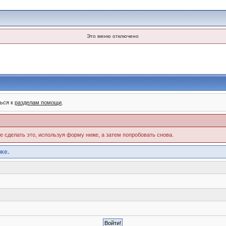
Это меню отключено
ться к
разделам помощи
.
те сделать это, используя форму ниже, а затем попробовать снова.
же.