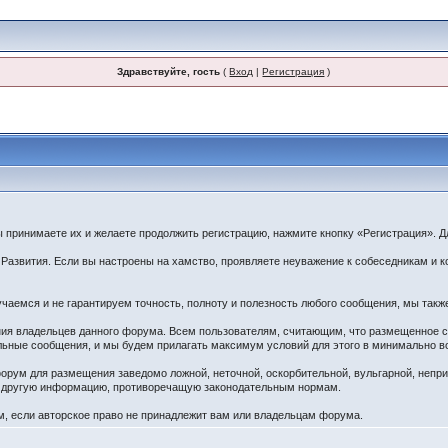
Здравствуйте, гость
(
Вход
|
Регистрация
)
принимаете их и желаете продолжить регистрацию, нажмите кнопку «Регистрация». Дл
звития. Если вы настроены на хамство, проявляете неуважение к собеседникам и ко
чаемся и не гарантируем точность, полноту и полезность любого сообщения, мы такж
ения владельцев данного форума. Всем пользователям, считающим, что размещенное
ельные сообщения, и мы будем прилагать максимум условий для этого в минимально в
орум для размещения заведомо ложной, неточной, оскорбительной, вульгарной, непр
ю другую информацию, противоречащую законодательным нормам.
 если авторское право не принадлежит вам или владельцам форума.