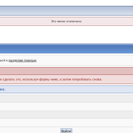
Это меню отключено
ться к
разделам помощи
.
те сделать это, используя форму ниже, а затем попробовать снова.
же.