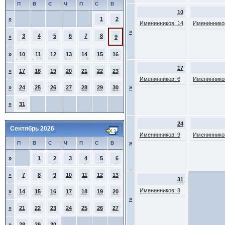
П
В
С
Ч
П
С
В
10
»
1
2
Именинников: 14
Именинников
»
3
4
5
6
7
8
»
9
»
10
11
12
13
14
15
16
17
»
17
18
19
20
21
22
23
Именинников: 6
Именинников
»
24
25
26
27
28
29
30
»
»
31
24
Сентябрь 2026
Именинников: 9
Именинников
П
В
С
Ч
П
С
В
»
»
1
2
3
4
5
6
»
7
8
9
10
11
12
13
31
Именинников: 8
»
14
15
16
17
18
19
20
»
»
21
22
23
24
25
26
27
»
28
29
30