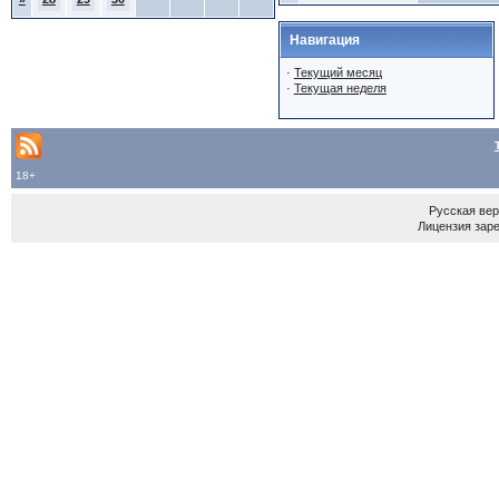
Навигация
·
Текущий месяц
·
Текущая неделя
18+
Русская ве
Лицензия зар