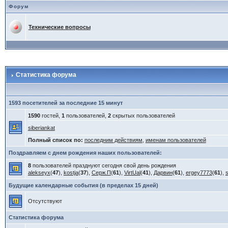
Форум
Технические вопросы
Статистика форума
1593 посетителей за последние 15 минут
1590
гостей,
1
пользователей,
2
скрытых пользователей
siberiankat
Полный список по:
последним действиям
,
именам пользователей
Поздравляем с днем рождения наших пользователей:
8
пользователей празднуют сегодня свой день рождения
alekseyx
(
47
),
kostja
(
37
),
Серж.П
(
61
),
VirtUal
(
41
),
Дарвин
(
61
),
ergey7773
(
61
),
Будущие календарные события (в пределах 15 дней)
Отсутствуют
Статистика форума