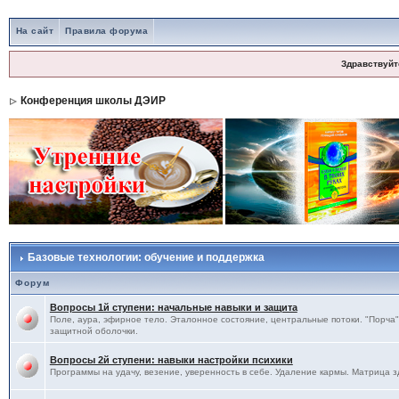
На сайт
Правила форума
Здравствуйт
Конференция школы ДЭИР
Базовые технологии: обучение и поддержка
Форум
Вопросы 1й ступени: начальные навыки и защита
Поле, аура, эфирное тело. Эталонное состояние, центральные потоки. "Порча",
защитной оболочки.
Вопросы 2й ступени: навыки настройки психики
Программы на удачу, везение, уверенность в себе. Удаление кармы. Матрица з