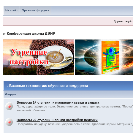
На сайт
Правила форума
Здравствуйт
Конференция школы ДЭИР
Базовые технологии: обучение и поддержка
Форум
Вопросы 1й ступени: начальные навыки и защита
Поле, аура, эфирное тело. Эталонное состояние, центральные потоки. "Порча",
защитной оболочки.
Вопросы 2й ступени: навыки настройки психики
Программы на удачу, везение, уверенность в себе. Удаление кармы. Матрица з