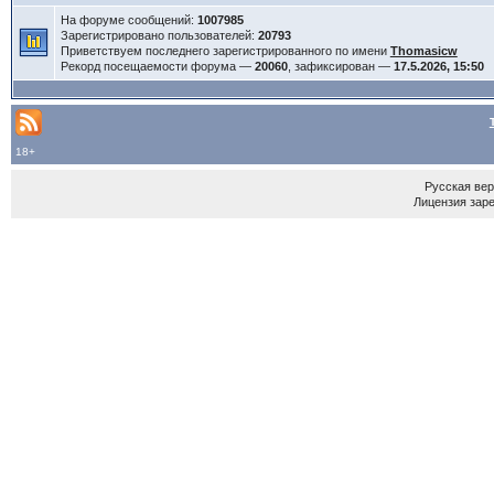
На форуме сообщений:
1007985
Зарегистрировано пользователей:
20793
Приветствуем последнего зарегистрированного по имени
Thomasicw
Рекорд посещаемости форума —
20060
, зафиксирован —
17.5.2026, 15:50
18+
Русская ве
Лицензия зар