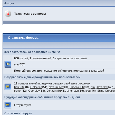
Форум
Технические вопросы
Статистика форума
809 посетителей за последние 15 минут
808
гостей,
1
пользователей,
0
скрытых пользователей
mavl707
Полный список по:
последним действиям
,
именам пользователей
Поздравляем с днем рождения наших пользователей:
19
пользователей празднуют сегодня свой день рождения
KotiK88
(
48
),
Galactica
(
51
),
alex_muller
(
49
),
Phoenix PK
(
37
),
Nini
,
Alex_999
(
48
),
trener
(
52
),
Georgiev
(
38
),
DimaLinnik
(
46
),
pingmaen
(
39
),
locu
(
46
),
Shiny Creatio
Будущие календарные события (в пределах 15 дней)
Отсутствуют
Статистика форума