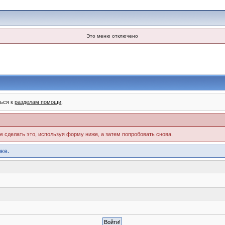
Это меню отключено
ться к
разделам помощи
.
те сделать это, используя форму ниже, а затем попробовать снова.
же.