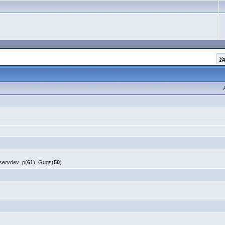
У
servdev_p
(
61
),
Gugs
(
50
)