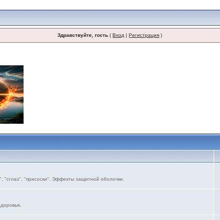
Здравствуйте, гость
(
Вход
|
Регистрация
)
, "сглаз", "присоски". Эффекты защитной оболочки.
здоровья.