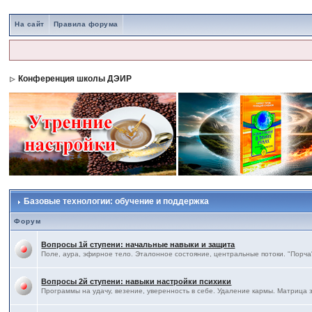
На сайт
Правила форума
Конференция школы ДЭИР
Базовые технологии: обучение и поддержка
Форум
Вопросы 1й ступени: начальные навыки и защита
Поле, аура, эфирное тело. Эталонное состояние, центральные потоки. "Порча"
Вопросы 2й ступени: навыки настройки психики
Программы на удачу, везение, уверенность в себе. Удаление кармы. Матрица 