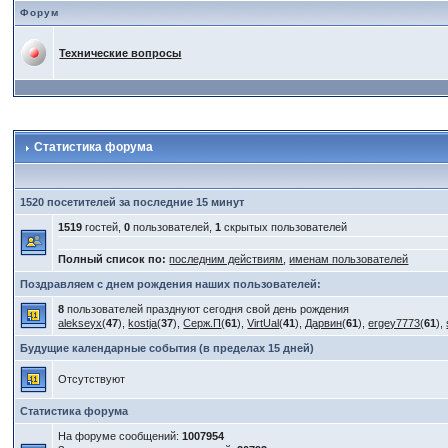
Форум
Технические вопросы
Статистика форума
1520 посетителей за последние 15 минут
1519
гостей,
0
пользователей,
1
скрытых пользователей
Полный список по:
последним действиям
,
именам пользователей
Поздравляем с днем рождения наших пользователей:
8
пользователей празднуют сегодня свой день рождения
alekseyx
(
47
),
kostja
(
37
),
Серж.П
(
61
),
VirtUal
(
41
),
Дарвин
(
61
),
ergey7773
(
61
),
Будущие календарные события (в пределах 15 дней)
Отсутствуют
Статистика форума
На форуме сообщений:
1007954