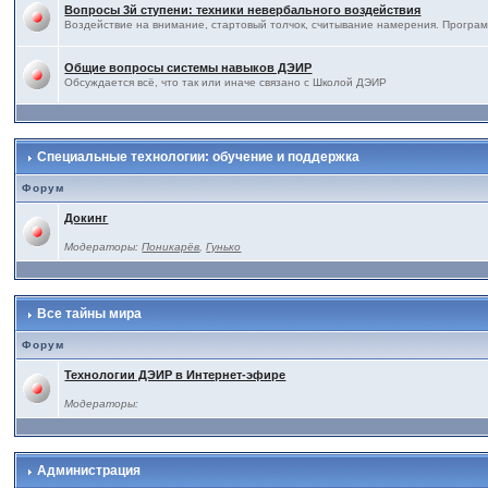
Вопросы 3й ступени: техники невербального воздействия
Воздействие на внимание, стартовый толчок, считывание намерения. Програм
Общие вопросы системы навыков ДЭИР
Обсуждается всё, что так или иначе связано с Школой ДЭИР
Специальные технологии: обучение и поддержка
Форум
Докинг
Модераторы:
Поникарёв
,
Гунько
Все тайны мира
Форум
Технологии ДЭИР в Интернет-эфире
Модераторы:
Администрация