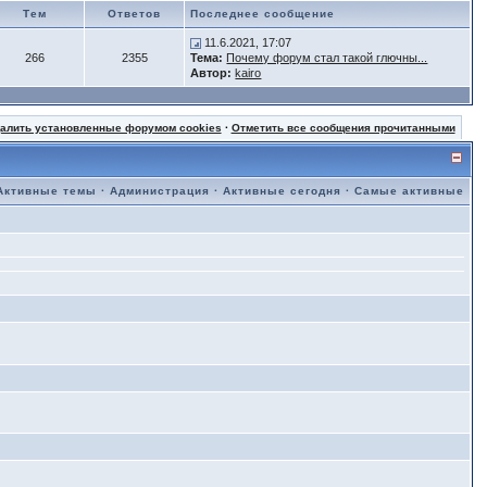
Тем
Ответов
Последнее сообщение
11.6.2021, 17:07
266
2355
Тема:
Почему форум стал такой глючны...
Автор:
kairo
далить установленные форумом cookies
·
Отметить все сообщения прочитанными
Активные темы
·
Администрация
·
Активные сегодня
·
Самые активные