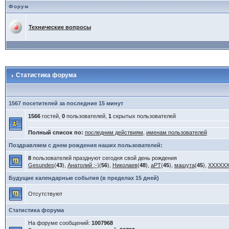
Форум
Технические вопросы
Статистика форума
1567 посетителей за последние 15 минут
1566
гостей,
0
пользователей,
1
скрытых пользователей
Полный список по:
последним действиям
,
именам пользователей
Поздравляем с днем рождения наших пользователей:
8
пользователей празднуют сегодня свой день рождения
Gesundes
(
43
),
Анатолий ;-)
(
56
),
Николаев
(
48
),
aPT
(
45
),
машута
(
45
),
XXXXX
Будущие календарные события (в пределах 15 дней)
Отсутствуют
Статистика форума
На форуме сообщений:
1007968