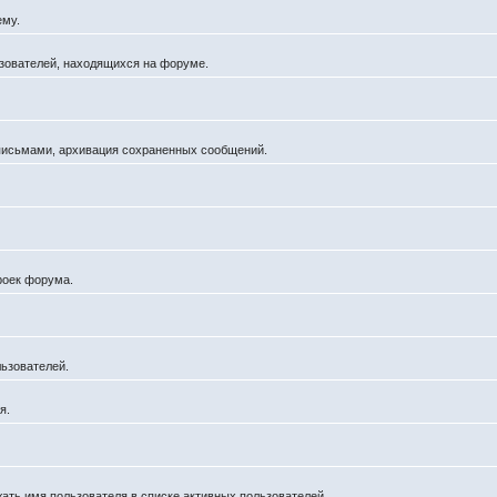
ему.
льзователей, находящихся на форуме.
 письмами, архивация сохраненных сообщений.
роек форума.
ьзователей.
я.
жать имя пользователя в списке активных пользователей.