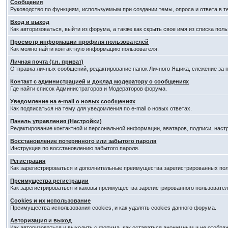
Сообщения
Руководство по функциям, используемым при создании темы, опроса и ответа в т
Вход и выход
Как авторизоваться, выйти из форума, а также как скрыть свое имя из списка по
Просмотр информации профиля пользователей
Как можно найти контактную информацию пользователя.
Личная почта (т.н. приват)
Отправка личных сообщений, редактирование папок Личного Ящика, слежение за
Контакт с администрацией и доклад модератору о сообщениях
Где найти список Администраторов и Модераторов форума.
Уведомление на e-mail о новых сообщениях
Как подписаться на тему для уведомления по e-mail о новых ответах.
Панель управления (Настройки)
Редактирование контактной и персональной информации, аватаров, подписи, наст
Восстановление потерянного или забытого пароля
Инструкция по восстановлению забытого пароля.
Регистрация
Как зарегистрироваться и дополнительные преимущества зарегистрированных пол
Преимущества регистрации
Как зарегистрироваться и каковы преимущества зарегистрированного пользовател
Cookies и их использование
Преимущества использования cookies, и как удалять cookies данного форума.
Авторизация и выход
Как авторизоваться и выходить с форума, как оставаться анонимным и не отобра