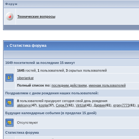
Форум
Технические вопросы
Статистика форума
1649 посетителей за последние 15 минут
1645
гостей,
1
пользователей,
3
скрытых пользователей
siberiankat
Полный список по:
последним действиям
,
именам пользователей
Поздравляем с днем рождения наших пользователей:
8
пользователей празднуют сегодня свой день рождения
alekseyx
(
47
),
kostja
(
37
),
Серж.П
(
61
),
VirtUal
(
41
),
Дарвин
(
61
),
ergey7773
(
61
),
Будущие календарные события (в пределах 15 дней)
Отсутствуют
Статистика форума