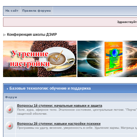
На сайт
Правила форума
Здравствуйт
Конференция школы ДЭИР
Базовые технологии: обучение и поддержка
Форум
Вопросы 1й ступени: начальные навыки и защита
Поле, аура, эфирное тело. Эталонное состояние, центральные потоки. "Порча",
защитной оболочки.
Вопросы 2й ступени: навыки настройки психики
Программы на удачу, везение, уверенность в себе. Удаление кармы. Матрица з