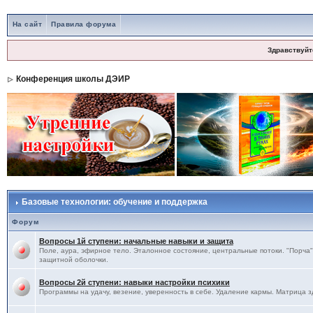
На сайт
Правила форума
Здравствуйт
Конференция школы ДЭИР
Базовые технологии: обучение и поддержка
Форум
Вопросы 1й ступени: начальные навыки и защита
Поле, аура, эфирное тело. Эталонное состояние, центральные потоки. "Порча",
защитной оболочки.
Вопросы 2й ступени: навыки настройки психики
Программы на удачу, везение, уверенность в себе. Удаление кармы. Матрица з