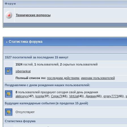
Форум
Технические вопросы
Статистика форума
1527 посетителей за последние 15 минут
1524
гостей,
1
пользователей,
2
скрытых пользователей
siberiankat
Полный список по:
последним действиям
,
именам пользователей
Поздравляем с днем рождения наших пользователей:
8
пользователей празднуют сегодня свой день рождения
alekseyx
(
47
),
kostja
(
37
),
Серж.П
(
61
),
VirtUal
(
41
),
Дарвин
(
61
),
ergey7773
(
61
),
Будущие календарные события (в пределах 15 дней)
Отсутствуют
Статистика форума