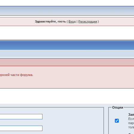
Здравствуйте, гость
(
Вход
|
Регистрация
)
верхней части форума.
Опции
Зап
Есл
пар
тол