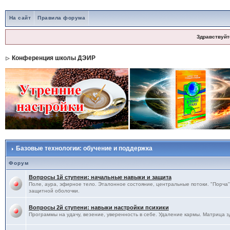
На сайт
Правила форума
Здравствуйт
Конференция школы ДЭИР
Базовые технологии: обучение и поддержка
Форум
Вопросы 1й ступени: начальные навыки и защита
Поле, аура, эфирное тело. Эталонное состояние, центральные потоки. "Порча",
защитной оболочки.
Вопросы 2й ступени: навыки настройки психики
Программы на удачу, везение, уверенность в себе. Удаление кармы. Матрица з