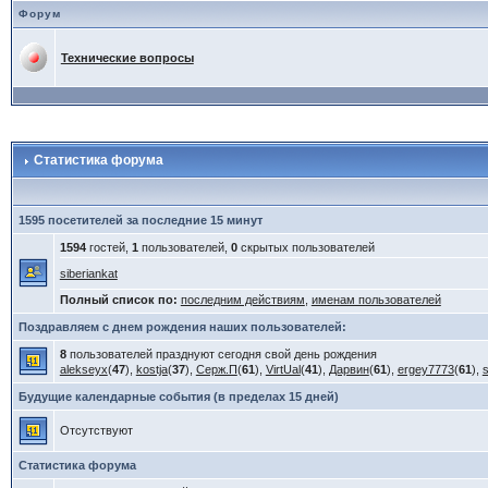
Форум
Технические вопросы
Статистика форума
1595 посетителей за последние 15 минут
1594
гостей,
1
пользователей,
0
скрытых пользователей
siberiankat
Полный список по:
последним действиям
,
именам пользователей
Поздравляем с днем рождения наших пользователей:
8
пользователей празднуют сегодня свой день рождения
alekseyx
(
47
),
kostja
(
37
),
Серж.П
(
61
),
VirtUal
(
41
),
Дарвин
(
61
),
ergey7773
(
61
),
Будущие календарные события (в пределах 15 дней)
Отсутствуют
Статистика форума