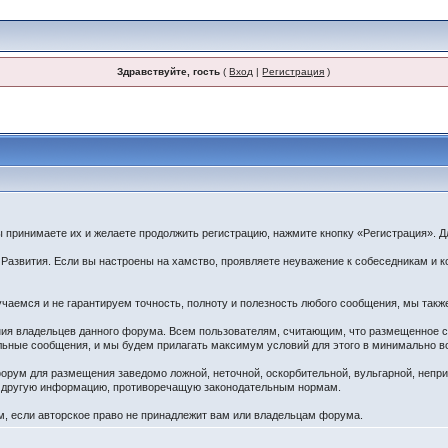
Здравствуйте, гость
(
Вход
|
Регистрация
)
принимаете их и желаете продолжить регистрацию, нажмите кнопку «Регистрация». Дл
звития. Если вы настроены на хамство, проявляете неуважение к собеседникам и ко
чаемся и не гарантируем точность, полноту и полезность любого сообщения, мы такж
ения владельцев данного форума. Всем пользователям, считающим, что размещенное
ельные сообщения, и мы будем прилагать максимум условий для этого в минимально в
орум для размещения заведомо ложной, неточной, оскорбительной, вульгарной, непр
ю другую информацию, противоречащую законодательным нормам.
 если авторское право не принадлежит вам или владельцам форума.