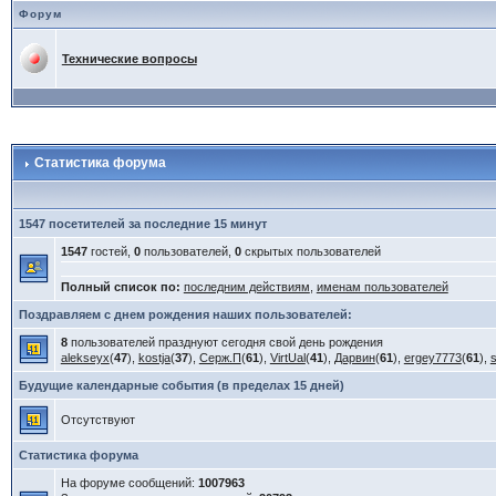
Форум
Технические вопросы
Статистика форума
1547 посетителей за последние 15 минут
1547
гостей,
0
пользователей,
0
скрытых пользователей
Полный список по:
последним действиям
,
именам пользователей
Поздравляем с днем рождения наших пользователей:
8
пользователей празднуют сегодня свой день рождения
alekseyx
(
47
),
kostja
(
37
),
Серж.П
(
61
),
VirtUal
(
41
),
Дарвин
(
61
),
ergey7773
(
61
),
Будущие календарные события (в пределах 15 дней)
Отсутствуют
Статистика форума
На форуме сообщений:
1007963