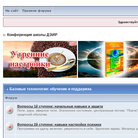
На сайт
Правила форума
Здравствуйт
Конференция школы ДЭИР
Базовые технологии: обучение и поддержка
Форум
Вопросы 1й ступени: начальные навыки и защита
Поле, аура, эфирное тело. Эталонное состояние, центральные потоки. "Порча",
защитной оболочки.
Вопросы 2й ступени: навыки настройки психики
Программы на удачу, везение, уверенность в себе. Удаление кармы. Матрица з