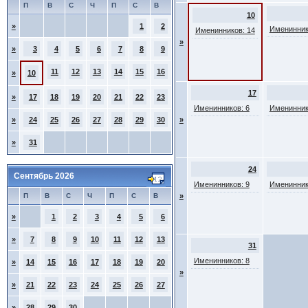
П
В
С
Ч
П
С
В
10
»
1
2
Именинник
Именинников: 14
»
»
3
4
5
6
7
8
9
11
12
13
14
15
16
»
10
17
»
17
18
19
20
21
22
23
Именинников: 6
Именинник
»
24
25
26
27
28
29
30
»
»
31
24
Сентябрь 2026
Именинников: 9
Именинник
П
В
С
Ч
П
С
В
»
»
1
2
3
4
5
6
»
7
8
9
10
11
12
13
31
Именинников: 8
»
14
15
16
17
18
19
20
»
»
21
22
23
24
25
26
27
»
28
29
30