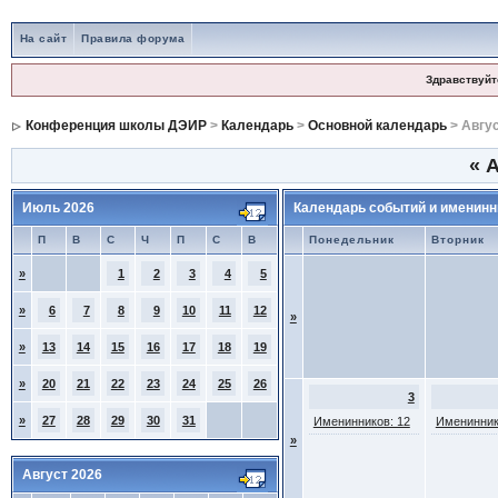
На сайт
Правила форума
Здравствуйт
Конференция школы ДЭИР
>
Календарь
>
Основной календарь
> Авгус
«
А
Июль 2026
Календарь событий и именинн
П
В
С
Ч
П
С
В
Понедельник
Вторник
»
1
2
3
4
5
»
6
7
8
9
10
11
12
»
»
13
14
15
16
17
18
19
»
20
21
22
23
24
25
26
3
»
27
28
29
30
31
Именинников: 12
Именинник
»
Август 2026