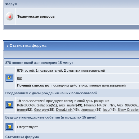
Форум
Технические вопросы
Статистика форума
878 посетителей за последние 15 минут
875
гостей,
1
пользователей,
2
скрытых пользователей
put
Полный список по:
последним действиям
,
именам пользователей
Поздравляем с днем рождения наших пользователей:
19
пользователей празднуют сегодня свой день рождения
KotiK88
(
48
),
Galactica
(
51
),
alex_muller
(
49
),
Phoenix PK
(
37
),
Nini
,
Alex_999
(
48
),
trener
(
52
),
Georgiev
(
38
),
DimaLinnik
(
46
),
pingmaen
(
39
),
locu
(
46
),
Shiny Creatio
Будущие календарные события (в пределах 15 дней)
Отсутствуют
Статистика форума