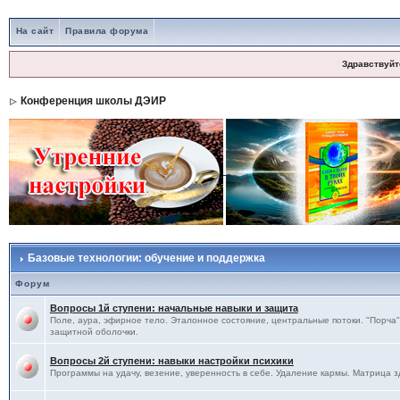
На сайт
Правила форума
Здравствуйт
Конференция школы ДЭИР
Базовые технологии: обучение и поддержка
Форум
Вопросы 1й ступени: начальные навыки и защита
Поле, аура, эфирное тело. Эталонное состояние, центральные потоки. "Порча",
защитной оболочки.
Вопросы 2й ступени: навыки настройки психики
Программы на удачу, везение, уверенность в себе. Удаление кармы. Матрица з