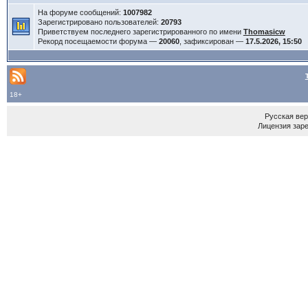
На форуме сообщений:
1007982
Зарегистрировано пользователей:
20793
Приветствуем последнего зарегистрированного по имени
Thomasicw
Рекорд посещаемости форума —
20060
, зафиксирован —
17.5.2026, 15:50
18+
Русская ве
Лицензия зар