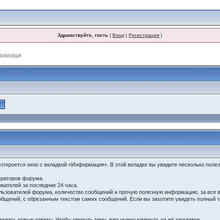
Здравствуйте, гость
(
Вход
|
Регистрация
)
помощи
 откроется окно с вкладкой «Информация». В этой вкладке вы увидите несколько поле
ераторов форума.
вателей за последние 24 часа.
ьзователей форума, количество сообщений и прочую полезную информацию, за все 
щений, с обрезанным текстом самих сообщений. Если вы захотите увидеть полный тек
ились новые ответы. Чтобы открыть тему, вам нужно кликнуть на её заголовок.