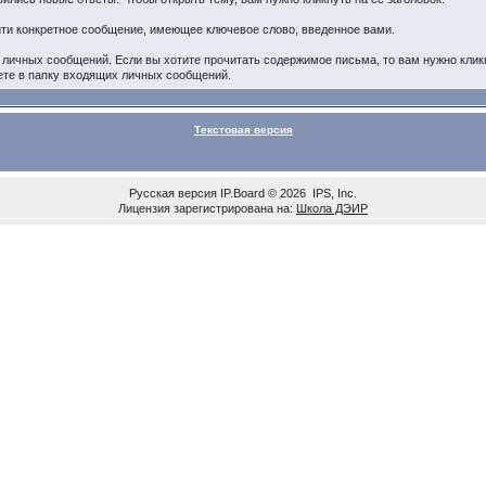
йти конкретное сообщение, имеющее ключевое слово, введенное вами.
личных сообщений. Если вы хотите прочитать содержимое письма, то вам нужно кликну
ете в папку входящих личных сообщений.
Текстовая версия
Русская версия
IP.Board
© 2026
IPS, Inc
.
Лицензия зарегистрирована на:
Школа ДЭИР