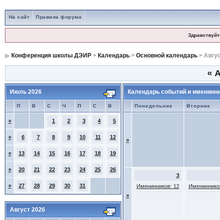
На сайт
Правила форума
Здравствуйт
Конференция школы ДЭИР
>
Календарь
>
Основной календарь
> Авгус
«
А
Июль 2026
Календарь событий и именинн
П
В
С
Ч
П
С
В
Понедельник
Вторник
»
1
2
3
4
5
»
6
7
8
9
10
11
12
»
»
13
14
15
16
17
18
19
»
20
21
22
23
24
25
26
3
»
27
28
29
30
31
Именинников: 12
Именинников
»
Август 2026