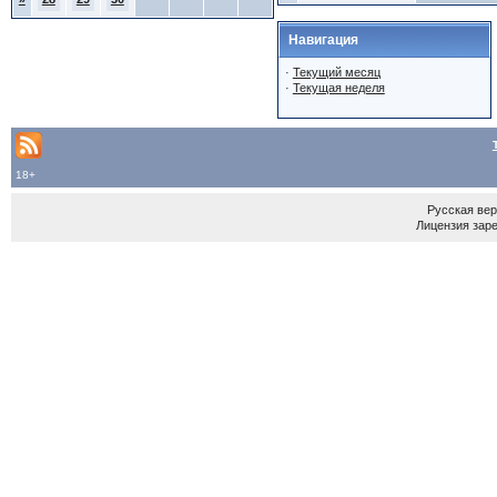
Навигация
·
Текущий месяц
·
Текущая неделя
18+
Русская ве
Лицензия зар