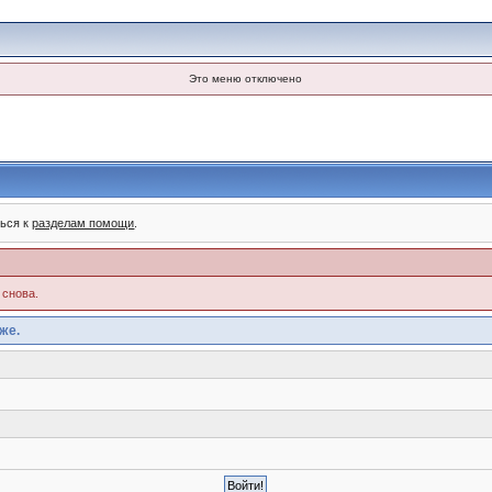
Это меню отключено
ться к
разделам помощи
.
 снова.
же.