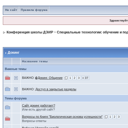
На сайт
Правила форума
Здравствуйт
Конференция школы ДЭИР
>
Специальные технологии: обучение и по
Докинг
Название темы
Важные темы
ВАЖНО:
Докинг. Общение
1
2
3
» 37
ВАЖНО:
Доступ в закрытые разделы
Темы форума
Сайт докинг работает?
Или есть другой сайт?
Вопросы по Книге "Биологическая основа успешности"
1
2
3
Вопросы-ответы