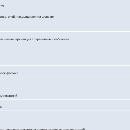
ему.
льзователей, находящихся на форуме.
 письмами, архивация сохраненных сообщений.
роек форума.
ьзователей.
я.
жать имя пользователя в списке активных пользователей.