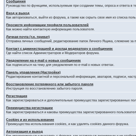
Сообщения
Руководство по функциям, используемым при создании темы, опроса и ответа в т
Вход и выход
Как авторизоваться, выйти из форума, а также как скрыть свое имя из списка по
Просмотр информации профиля пользователей
Как можно найти контактную информацию пользователя.
Личная почта (т.н. приват)
Отправка личных сообщений, редактирование папок Личного Ящика, слежение за
Контакт с администрацией и доклад модератору о сообщениях
Где найти список Администраторов и Модераторов форума.
Уведомление на e-mail о новых сообщениях
Как подписаться на тему для уведомления по e-mail о новых ответах.
Панель управления (Настройки)
Редактирование контактной и персональной информации, аватаров, подписи, наст
Восстановление потерянного или забытого пароля
Инструкция по восстановлению забытого пароля.
Регистрация
Как зарегистрироваться и дополнительные преимущества зарегистрированных пол
Преимущества регистрации
Как зарегистрироваться и каковы преимущества зарегистрированного пользовател
Cookies и их использование
Преимущества использования cookies, и как удалять cookies данного форума.
Авторизация и выход
Как авторизоваться и выходить с форума, как оставаться анонимным и не отобра