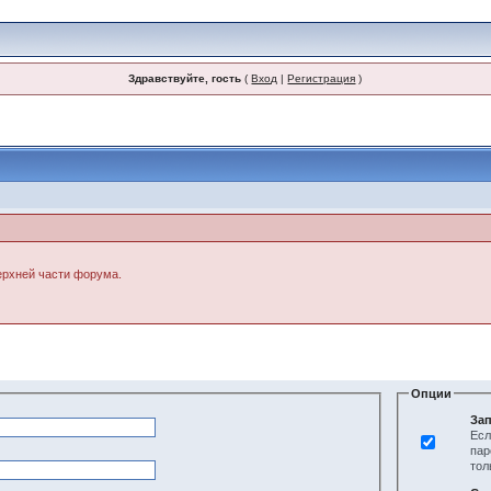
Здравствуйте, гость
(
Вход
|
Регистрация
)
верхней части форума.
Опции
Зап
Есл
пар
тол