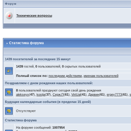
Форум
Технические вопросы
Статистика форума
1439 посетителей за последние 15 минут
1439
гостей,
0
пользователей,
0
скрытых пользователей
Полный список по:
последним действиям
,
именам пользователей
Поздравляем с днем рождения наших пользователей:
8
пользователей празднуют сегодня свой день рождения
alekseyx
(
47
),
kostja
(
37
),
Серж.П
(
61
),
VirtUal
(
41
),
Дарвин
(
61
),
ergey7773
(
61
),
Будущие календарные события (в пределах 15 дней)
Отсутствуют
Статистика форума
На форуме сообщений:
1007954