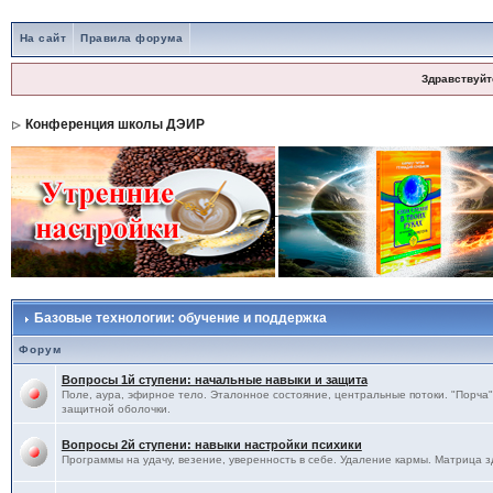
На сайт
Правила форума
Здравствуйт
Конференция школы ДЭИР
Базовые технологии: обучение и поддержка
Форум
Вопросы 1й ступени: начальные навыки и защита
Поле, аура, эфирное тело. Эталонное состояние, центральные потоки. "Порча",
защитной оболочки.
Вопросы 2й ступени: навыки настройки психики
Программы на удачу, везение, уверенность в себе. Удаление кармы. Матрица з