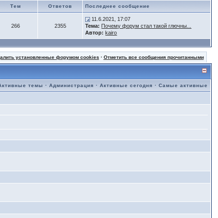
Тем
Ответов
Последнее сообщение
11.6.2021, 17:07
266
2355
Тема:
Почему форум стал такой глючны...
Автор:
kairo
далить установленные форумом cookies
·
Отметить все сообщения прочитанными
Активные темы
·
Администрация
·
Активные сегодня
·
Самые активные