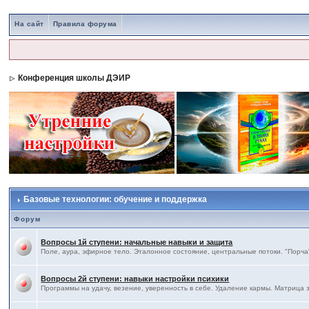
На сайт
Правила форума
Конференция школы ДЭИР
Базовые технологии: обучение и поддержка
Форум
Вопросы 1й ступени: начальные навыки и защита
Поле, аура, эфирное тело. Эталонное состояние, центральные потоки. "Порча"
Вопросы 2й ступени: навыки настройки психики
Программы на удачу, везение, уверенность в себе. Удаление кармы. Матрица 