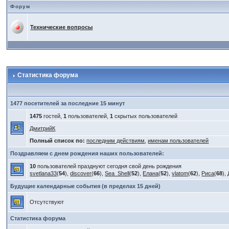
Форум
Технические вопросы
Статистика форума
1477 посетителей за последние 15 минут
1475
гостей,
1
пользователей,
1
скрытых пользователей
ДмитрийК
Полный список по:
последним действиям
,
именам пользователей
Поздравляем с днем рождения наших пользователей:
10
пользователей празднуют сегодня свой день рождения
svetlana33
(
54
),
discover
(
66
),
Sea_Shell
(
52
),
Елана
(
52
),
vlatom
(
62
),
Риса
(
68
),
Будущие календарные события (в пределах 15 дней)
Отсутствуют
Статистика форума