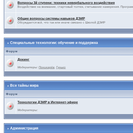
Вопросы 3й ступени: техники невербального воздействия
Воздействие на внимание, стартовый толчок, считывание намерения. Програм
Общие вопросы системы навыков ДЭИР
Обсуждается всё, что так или иначе связано с Школой ДЭИР
Специальные технологии: обучение и поддержка
Форум
Докинг
Модераторы:
Поникарёв
,
Гунько
Все тайны мира
Форум
Технологии ДЭИР в Интернет-эфире
Модераторы:
Администрация