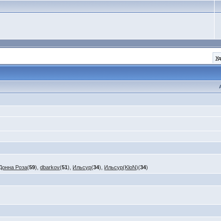
У
Донна Роза
(
59
),
dbarkov
(
51
),
Ильсур
(
34
),
Ильсур(KloN)
(
34
)