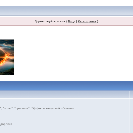
Здравствуйте, гость
(
Вход
|
Регистрация
)
, "сглаз", "присоски". Эффекты защитной оболочки.
здоровья.