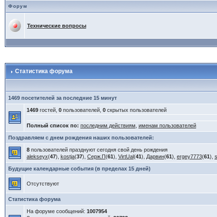
Форум
Технические вопросы
Статистика форума
1469 посетителей за последние 15 минут
1469
гостей,
0
пользователей,
0
скрытых пользователей
Полный список по:
последним действиям
,
именам пользователей
Поздравляем с днем рождения наших пользователей:
8
пользователей празднуют сегодня свой день рождения
alekseyx
(
47
),
kostja
(
37
),
Серж.П
(
61
),
VirtUal
(
41
),
Дарвин
(
61
),
ergey7773
(
61
),
Будущие календарные события (в пределах 15 дней)
Отсутствуют
Статистика форума
На форуме сообщений:
1007954