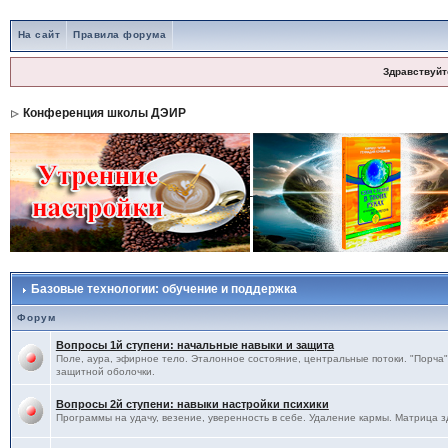
На сайт
Правила форума
Здравствуйт
Конференция школы ДЭИР
Базовые технологии: обучение и поддержка
Форум
Вопросы 1й ступени: начальные навыки и защита
Поле, аура, эфирное тело. Эталонное состояние, центральные потоки. "Порча",
защитной оболочки.
Вопросы 2й ступени: навыки настройки психики
Программы на удачу, везение, уверенность в себе. Удаление кармы. Матрица з