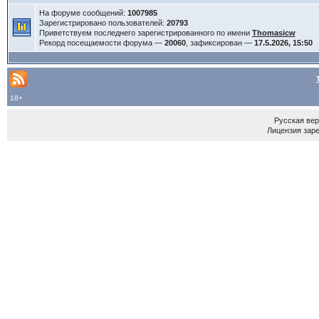
На форуме сообщений:
1007985
Зарегистрировано пользователей:
20793
Приветствуем последнего зарегистрированного по имени
Thomasicw
Рекорд посещаемости форума —
20060
, зафиксирован —
17.5.2026, 15:50
18+
Русская ве
Лицензия зар