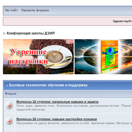
На сайт
Правила форума
Здравствуйт
Конференция школы ДЭИР
Базовые технологии: обучение и поддержка
Форум
Вопросы 1й ступени: начальные навыки и защита
Поле, аура, эфирное тело. Эталонное состояние, центральные потоки. "Порча",
защитной оболочки.
Вопросы 2й ступени: навыки настройки психики
Программы на удачу, везение, уверенность в себе. Удаление кармы. Матрица з