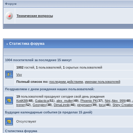
Форум
Технические вопросы
Статистика форума
1004 посетителей за последние 15 минут
1002
гостей,
1
пользователей,
1
скрытых пользователей
Vsv
Полный список по:
последним действиям
,
именам пользователей
Поздравляем с днем рождения наших пользователей:
19
пользователей празднуют сегодня свой день рождения
KotiK88
(
48
),
Galactica
(
51
),
alex_muller
(
49
),
Phoenix PK
(
37
),
Nini
,
Alex_999
(
48
),
trener
(
52
),
Georgiev
(
38
),
DimaLinnik
(
46
),
pingmaen
(
39
),
locu
(
46
),
Shiny Creatio
Будущие календарные события (в пределах 15 дней)
Отсутствуют
Статистика форума