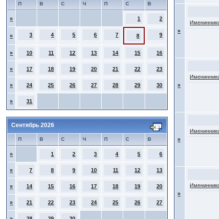
П
В
С
Ч
П
С
В
»
1
2
Имениннико
»
3
4
5
6
7
9
»
8
»
10
11
12
13
14
15
16
»
17
18
19
20
21
22
23
Имениннико
»
24
25
26
27
28
29
30
»
»
31
Сентябрь 2026
Имениннико
П
В
С
Ч
П
С
В
»
»
1
2
3
4
5
6
»
7
8
9
10
11
12
13
Имениннико
»
14
15
16
17
18
19
20
»
»
21
22
23
24
25
26
27
»
28
29
30