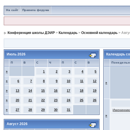
На сайт
Правила форума
Конференция школы ДЭИР
>
Календарь
>
Основной календарь
> Авгу
Июль 2026
Календарь со
П
В
С
Ч
П
С
В
Понедельн
»
1
2
3
4
5
»
6
7
8
9
10
11
12
»
»
13
14
15
16
17
18
19
»
20
21
22
23
24
25
26
»
27
28
29
30
31
Имениннико
»
Август 2026