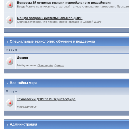
Вопросы 3й ступени: техники невербального воздействия
Воздействие на внимание, стартовый толчок, считывание намерения. Програм
Общие вопросы системы навыков ДЭИР
Обсуждается всё, что так или иначе связано с Школой ДЭИР
Специальные технологии: обучение и поддержка
Форум
Докинг
Модераторы:
Поникарёв
,
Гунько
Все тайны мира
Форум
Технологии ДЭИР в Интернет-эфире
Модераторы:
Администрация