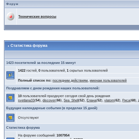
Форум
Технические вопросы
Статистика форума
1423 посетителей за последние 15 минут
1422
гостей,
0
пользователей,
1
скрытых пользователей
Полный список по:
последним действиям
,
именам пользователей
Поздравляем с днем рождения наших пользователей:
10
пользователей празднуют сегодня свой день рождения
svetlana33
(
54
),
discover
(
66
),
Sea_Shell
(
52
),
Елана
(
52
),
vlatom
(
62
),
Риса
(
68
),
Будущие календарные события (в пределах 15 дней)
Отсутствуют
Статистика форума
На форуме сообщений:
1007954