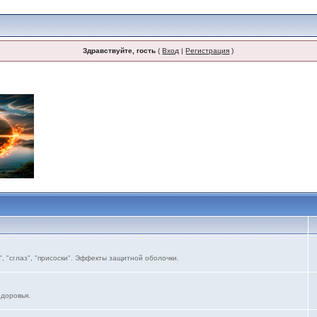
Здравствуйте, гость
(
Вход
|
Регистрация
)
, "сглаз", "присоски". Эффекты защитной оболочки.
здоровья.