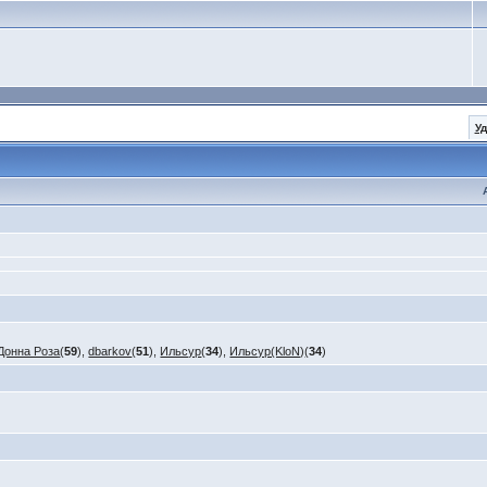
У
Донна Роза
(
59
),
dbarkov
(
51
),
Ильсур
(
34
),
Ильсур(KloN)
(
34
)