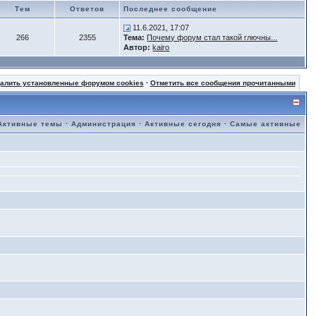
Тем
Ответов
Последнее сообщение
11.6.2021, 17:07
266
2355
Тема:
Почему форум стал такой глючны...
Автор:
kairo
далить установленные форумом cookies
·
Отметить все сообщения прочитанными
Активные темы
·
Администрация
·
Активные сегодня
·
Самые активные