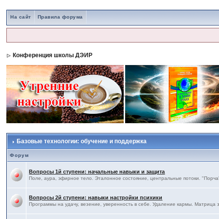
На сайт
Правила форума
Конференция школы ДЭИР
Базовые технологии: обучение и поддержка
Форум
Вопросы 1й ступени: начальные навыки и защита
Поле, аура, эфирное тело. Эталонное состояние, центральные потоки. "Порча"
Вопросы 2й ступени: навыки настройки психики
Программы на удачу, везение, уверенность в себе. Удаление кармы. Матрица 