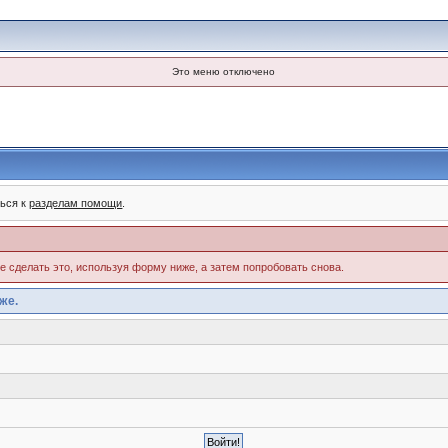
Это меню отключено
ться к
разделам помощи
.
те сделать это, используя форму ниже, а затем попробовать снова.
же.